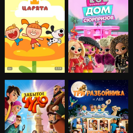
7.9
8.5
0+
6+