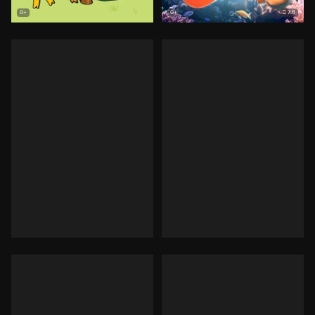
7.8
0+
0+