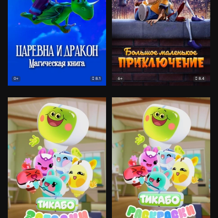
8.1
8.4
0+
6+