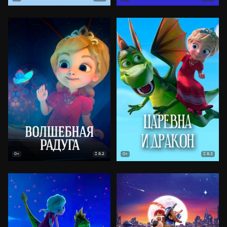
8.2
8.3
0+
0+