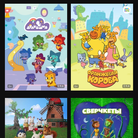
9.6
9.4
0+
0+