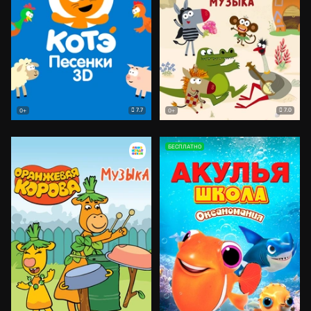
7.7
7.0
0+
0+
БЕСПЛАТНО