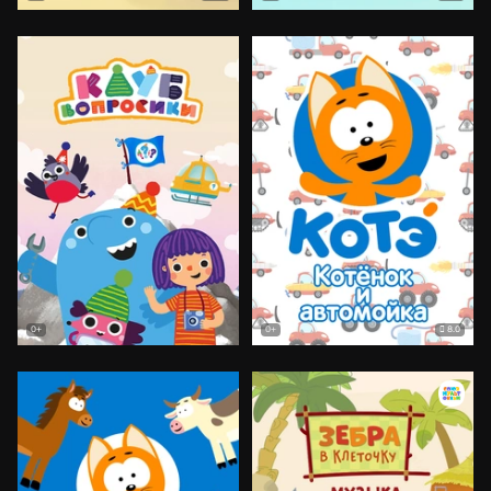
8.0
0+
0+