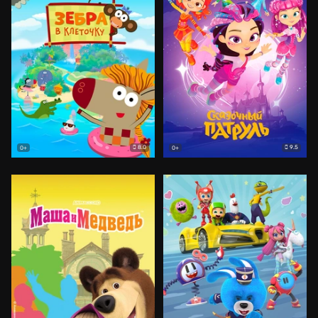
8.0
9.5
0+
0+