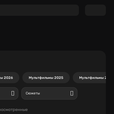
ы 2026
Мультфильмы 2025
Мультфильмы 2024
Сюжеты
росмотренные