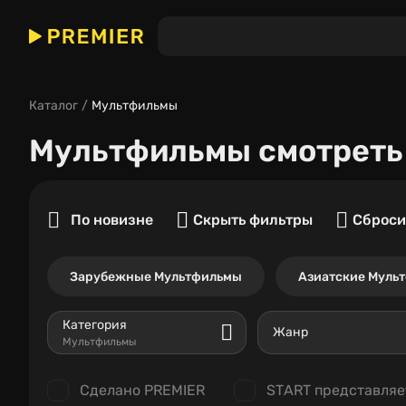
Каталог
Мультфильмы
Мультфильмы
смотреть
По новизне
Скрыть фильтры
Сброси
Зарубежные Мультфильмы
Азиатские Муль
Категория
Жанр
Мультфильмы
Сделано PREMIER
START представляе