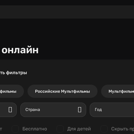
 онлайн
ть фильтры
тфильмы
Российские Мультфильмы
Мультфильм
Страна
Год
т
Бесплатно
Для детей
Скрыть п