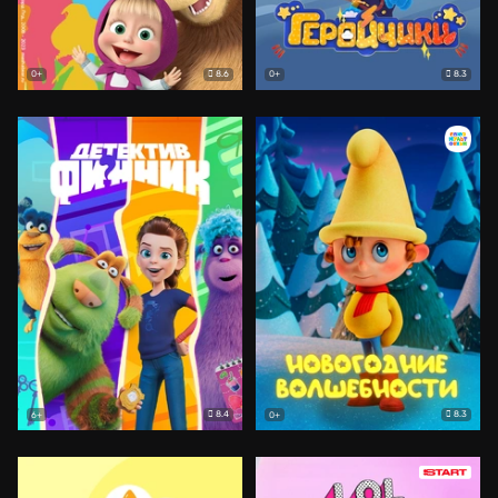
8.6
8.3
0+
0+
8.4
8.3
6+
0+