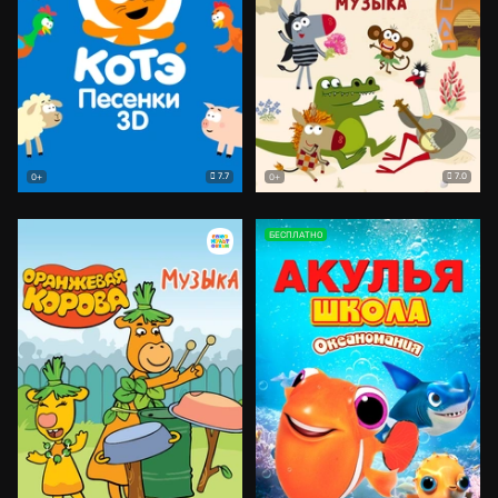
7.7
7.0
0+
0+
БЕСПЛАТНО