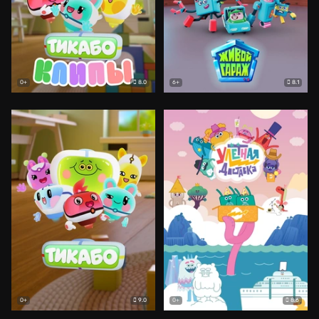
8.0
8.1
0+
6+
9.0
8.6
0+
0+