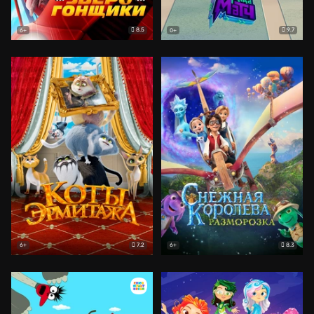
8.5
9.7
6+
0+
7.2
8.3
6+
6+