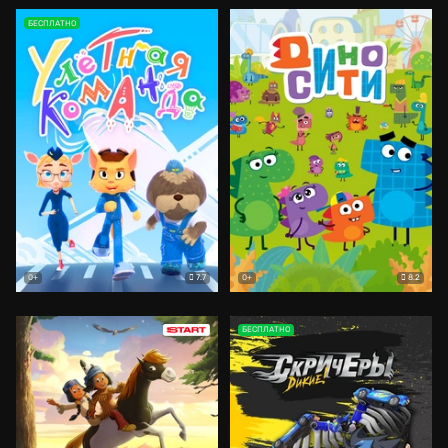
БЕСПЛАТНО
7.7
8.2
0+
0+
БЕСПЛАТНО