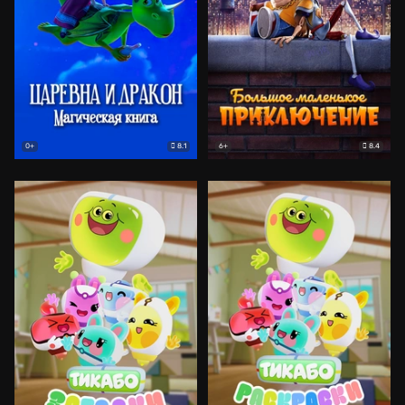
8.1
8.4
0+
6+