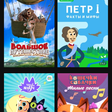
БЕСПЛАТНО
8.0
8.2
6+
6+