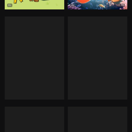
7.8
0+
0+