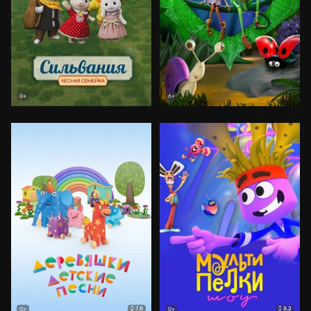
0+
6+
7.8
8.2
0+
0+