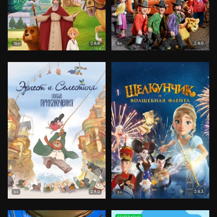
8.8
8.0
16+
6+
9.0
8.3
6+
6+