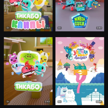
8.0
8.1
0+
6+
9.0
8.6
0+
0+