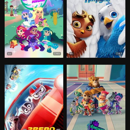
8.5
8.3
6+
6+