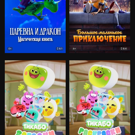
8.1
8.4
0+
6+