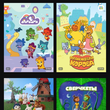
9.6
9.4
0+
0+