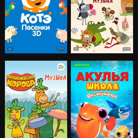
7.7
7.0
0+
0+
БЕСПЛАТНО