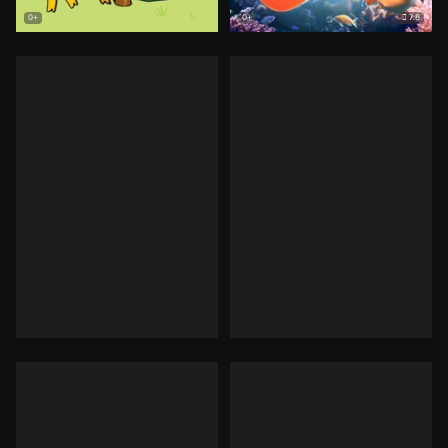
7.8
0+
0+