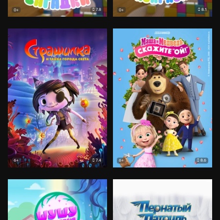
7.8
8.1
0+
0+
7.4
8.6
6+
6+