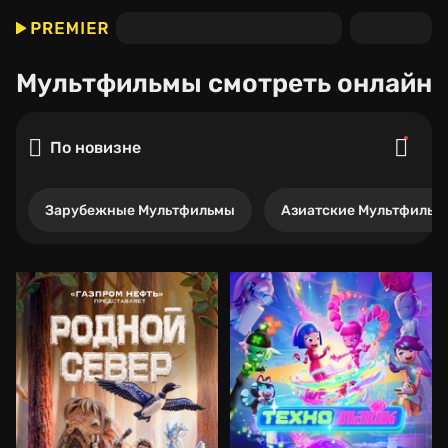
Мультфильмы
смотреть онлайн
По новизне
Зарубежные Мультфильмы
Азиатские Мультфильм