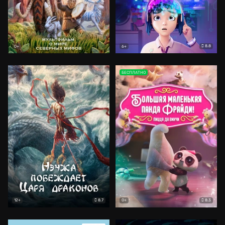
8.8
0+
6+
БЕСПЛАТНО
8.7
8.3
12+
0+