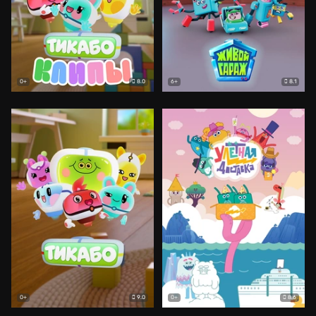
8.0
8.1
0+
6+
9.0
8.6
0+
0+