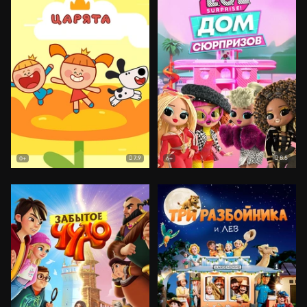
7.9
8.5
0+
6+