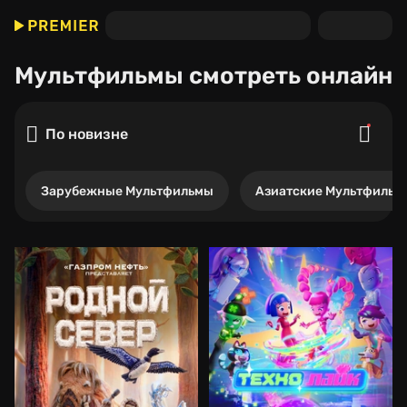
Мультфильмы
смотреть онлайн
По новизне
Зарубежные Мультфильмы
Азиатские Мультфильм