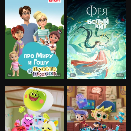
7.8
8.6
0+
12+