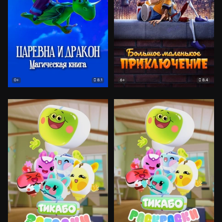
8.1
8.4
0+
6+