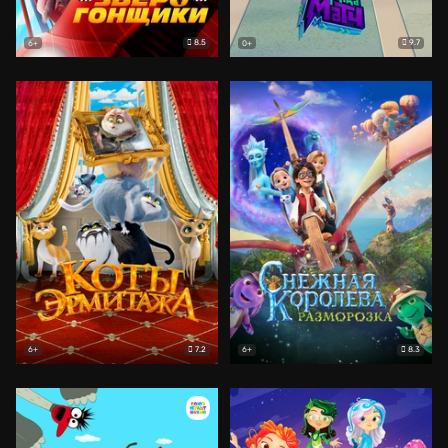
8.5
9.7
6+
0+
7.2
8.3
6+
6+