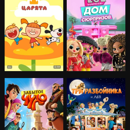
7.9
8.5
0+
6+