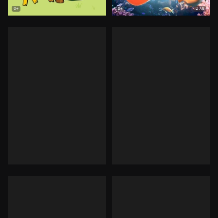
7.8
0+
0+