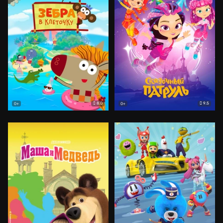
8.0
9.5
0+
0+