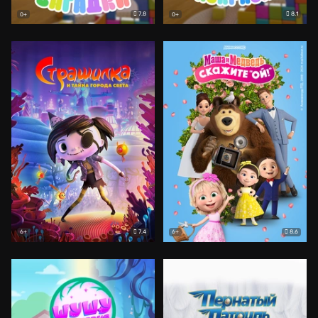
7.8
8.1
0+
0+
7.4
8.6
6+
6+