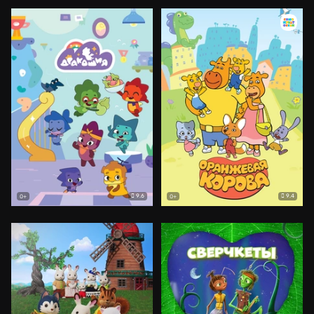
9.6
9.4
0+
0+