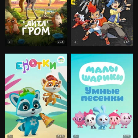
7.5
8.4
0+
6+
9.0
7.7
0+
0+