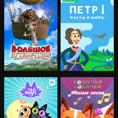
БЕСПЛАТНО
8.0
8.2
6+
6+