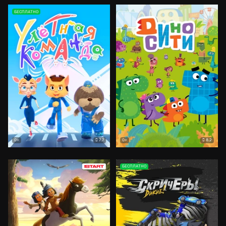
БЕСПЛАТНО
7.7
8.2
0+
0+
БЕСПЛАТНО