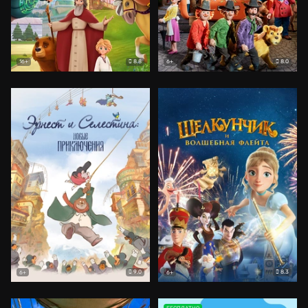
8.8
8.0
16+
6+
9.0
8.3
6+
6+