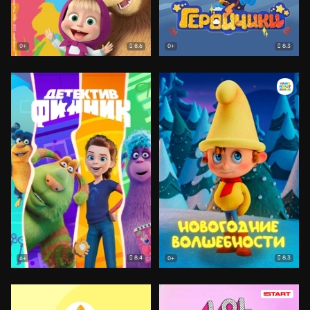
8.6
8.3
0+
0+
8.4
8.3
6+
0+