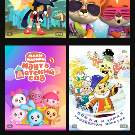
9.8
7.9
0+
0+
8.2
0+
0+