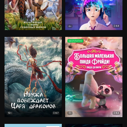
8.8
0+
6+
БЕСПЛАТНО
8.7
8.3
12+
0+