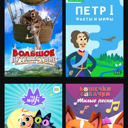
БЕСПЛАТНО
8.0
8.2
6+
6+