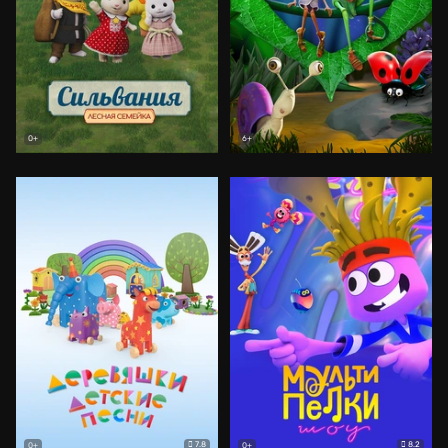
0+
6+
7.8
8.2
0+
0+