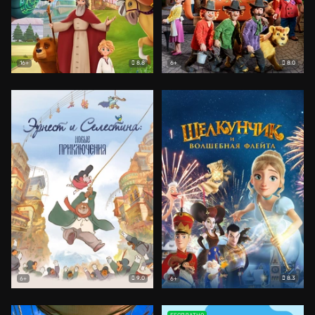
8.8
8.0
16+
6+
9.0
8.3
6+
6+