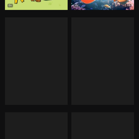
7.8
0+
0+