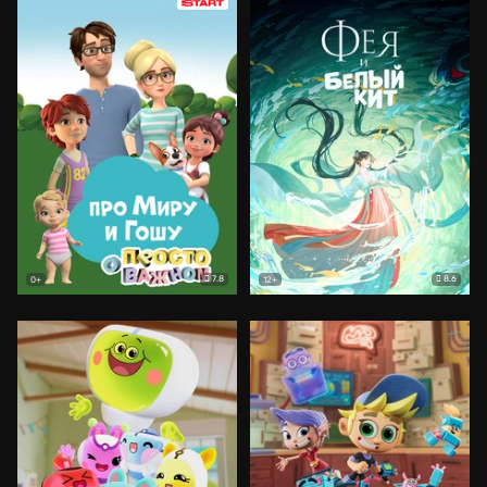
7.8
8.6
0+
12+