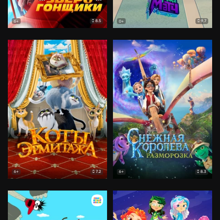
8.5
9.7
6+
0+
7.2
8.3
6+
6+