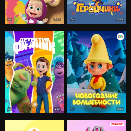
8.6
8.3
0+
0+
8.4
8.3
6+
0+