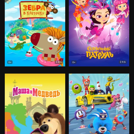
8.0
9.5
0+
0+