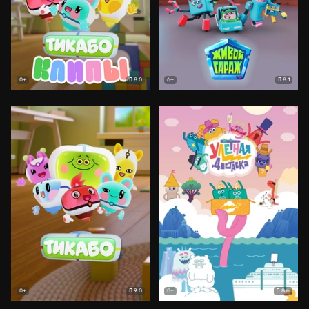
8.0
8.1
0+
6+
9.0
8.6
0+
0+