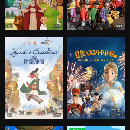
8.8
8.0
16+
6+
9.0
8.3
6+
6+