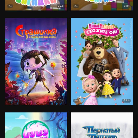
7.8
8.1
0+
0+
7.4
8.6
6+
6+