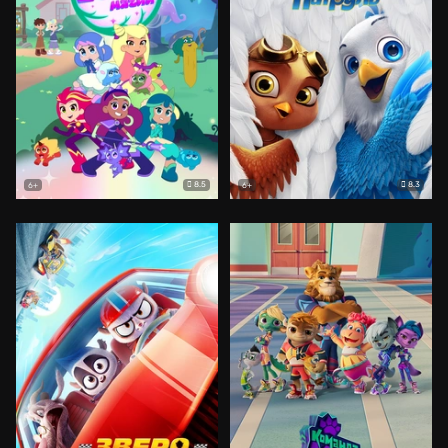
8.5
8.3
6+
6+