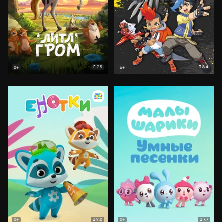
7.5
8.4
0+
6+
9.0
7.7
0+
0+