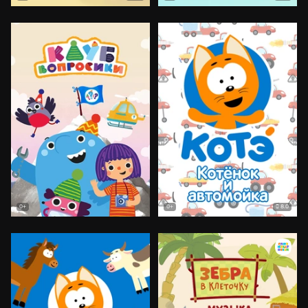
8.0
0+
0+