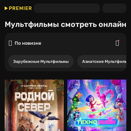
Мультфильмы
смотреть онлайн
По новизне
Зарубежные Мультфильмы
Азиатские Мультфильм