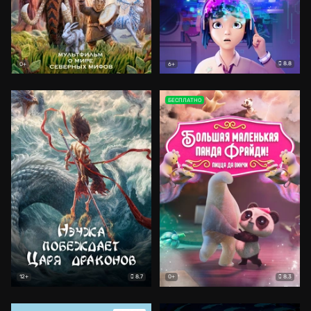
8.8
0+
6+
БЕСПЛАТНО
8.7
8.3
12+
0+