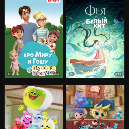
7.8
8.6
0+
12+