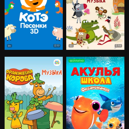
7.7
7.0
0+
0+
БЕСПЛАТНО