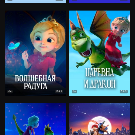
8.2
8.3
0+
0+