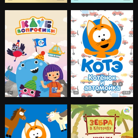
8.0
0+
0+