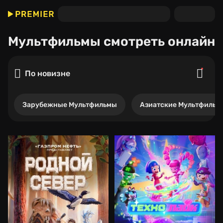
Мультфильмы
смотреть онлайн
По новизне
Зарубежные Мультфильмы
Азиатские Мультфильм