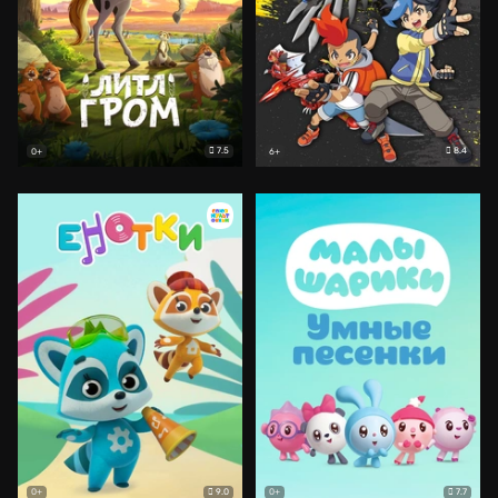
7.5
8.4
0+
6+
9.0
7.7
0+
0+