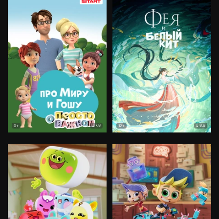
7.8
8.6
0+
12+