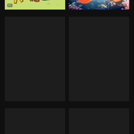
7.8
0+
0+