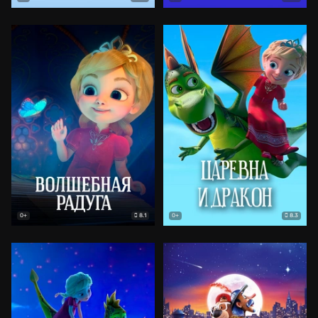
8.1
8.3
0+
0+