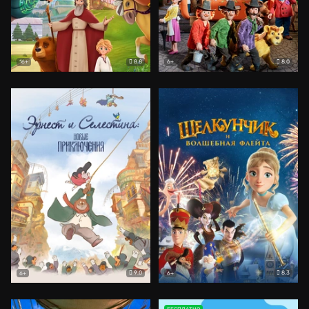
8.8
8.0
16+
6+
9.0
8.3
6+
6+