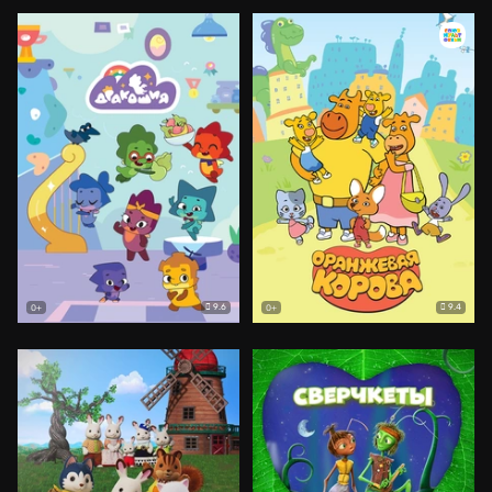
9.6
9.4
0+
0+