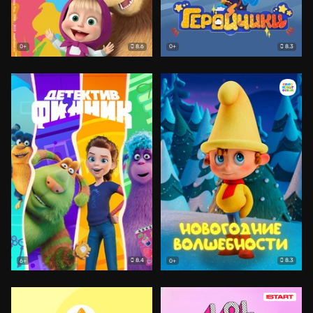
8.6
8.3
0+
0+
8.4
8.3
6+
0+