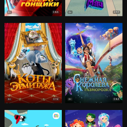
8.5
9.7
6+
0+
7.2
8.3
6+
6+