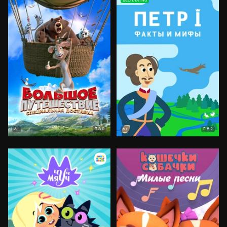
БЕСПЛАТНО
8.0
8.2
6+
6+