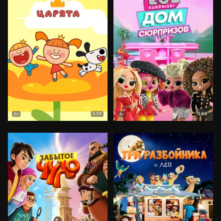
7.9
8.5
0+
6+