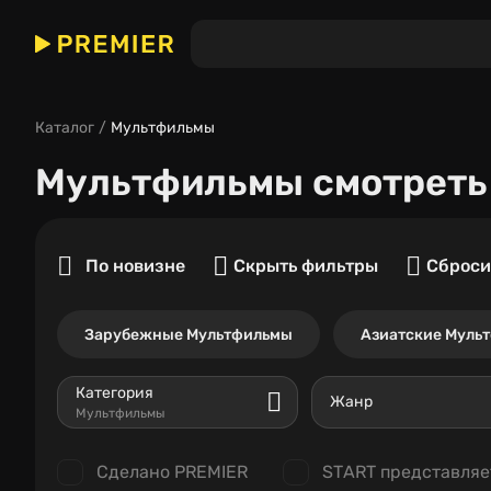
Каталог
Мультфильмы
Мультфильмы
смотреть
По новизне
Скрыть фильтры
Сброси
Зарубежные Мультфильмы
Азиатские Муль
Категория
Жанр
Мультфильмы
Сделано PREMIER
START представляе