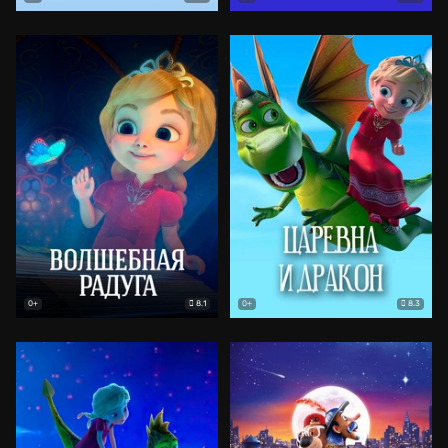
8.1
8.3
0+
0+