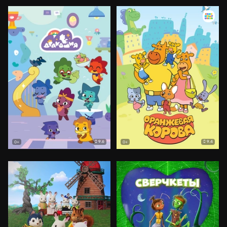
9.6
9.4
0+
0+