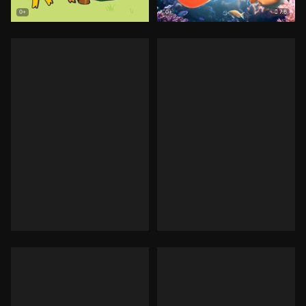
7.8
0+
0+