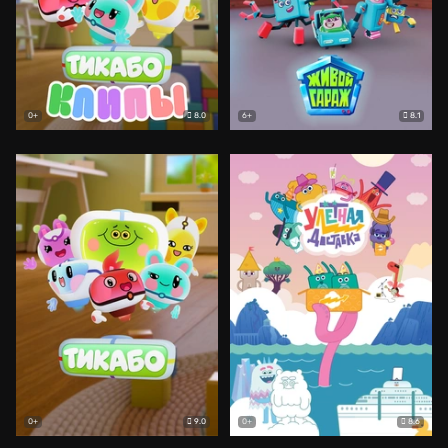
8.0
8.1
0+
6+
9.0
8.6
0+
0+