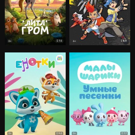
7.5
8.4
0+
6+
9.0
7.7
0+
0+