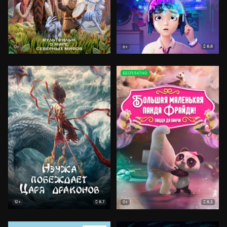
8.8
0+
6+
БЕСПЛАТНО
8.7
8.3
12+
0+