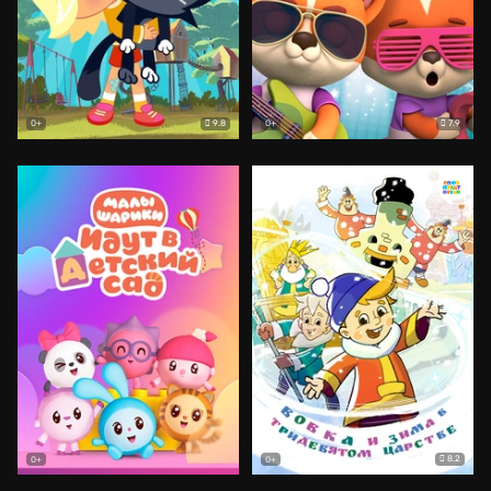
9.8
7.9
0+
0+
8.2
0+
0+