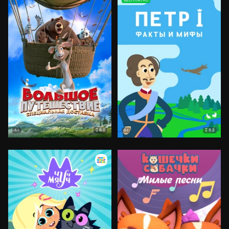
БЕСПЛАТНО
8.0
8.2
6+
6+