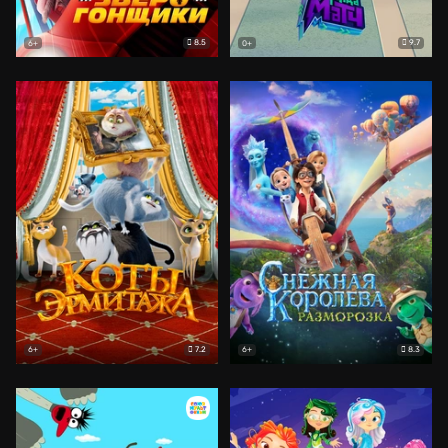
8.5
9.7
6+
0+
7.2
8.3
6+
6+