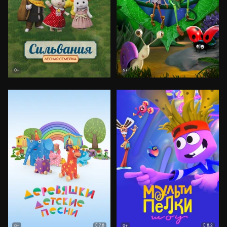
0+
6+
7.8
8.2
0+
0+