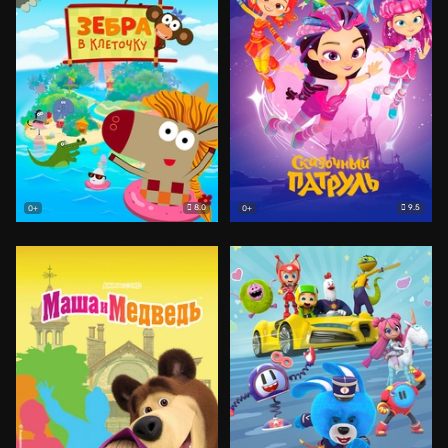
8.0
9.5
0+
0+