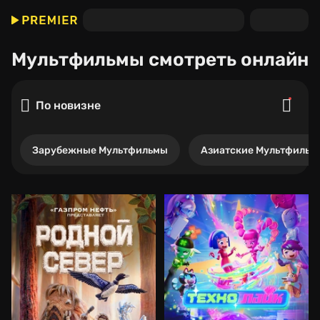
Мультфильмы
смотреть онлайн
По новизне
Зарубежные Мультфильмы
Азиатские Мультфильм