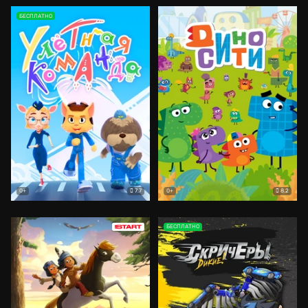
БЕСПЛАТНО
7.7
8.2
0+
0+
БЕСПЛАТНО