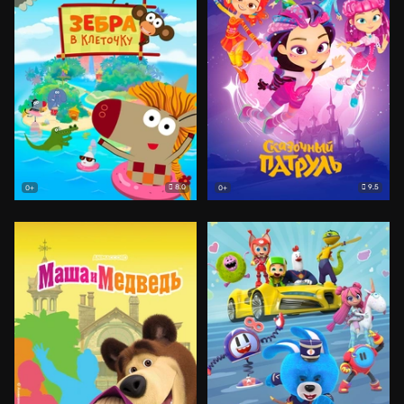
8.0
9.5
0+
0+