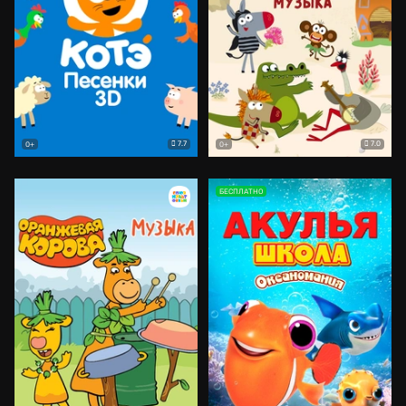
7.7
7.0
0+
0+
БЕСПЛАТНО