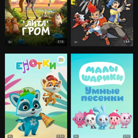
7.5
8.4
0+
6+
9.0
7.7
0+
0+