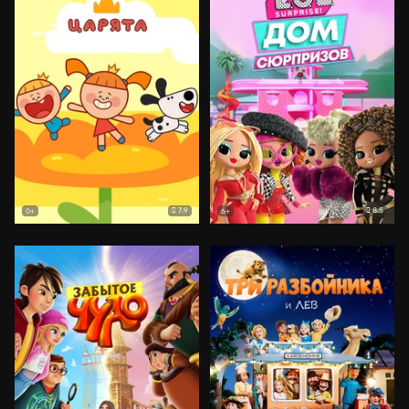
7.9
8.5
0+
6+