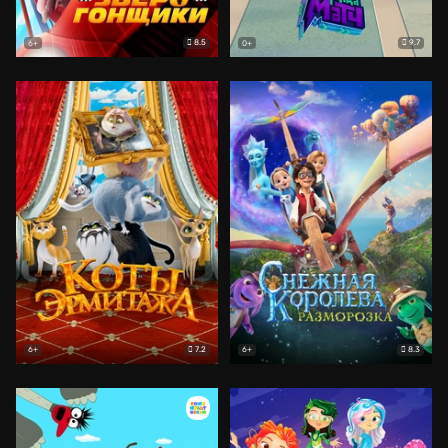
8.5
9.7
6+
0+
7.2
8.3
6+
6+