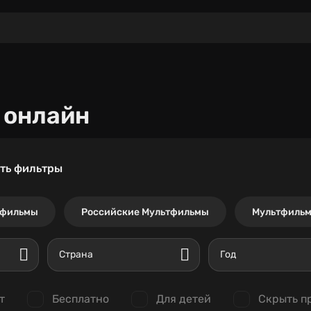
 онлайн
ть фильтры
тфильмы
Российские Мультфильмы
Мультфильм
Страна
Год
т
Бесплатно
Для детей
Скрыть п