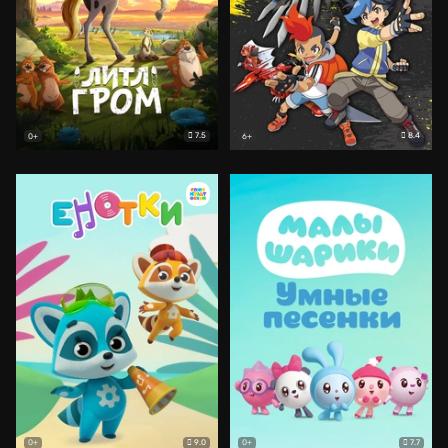
7.5
8.4
0+
6+
9.0
7.7
0+
0+