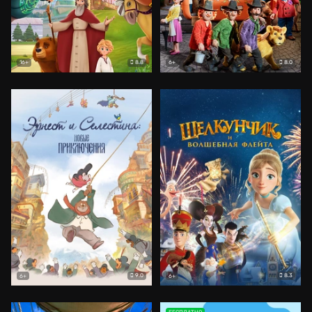
8.8
8.0
16+
6+
9.0
8.3
6+
6+