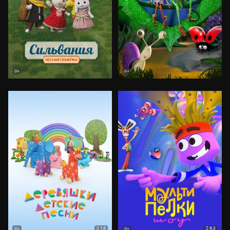
0+
6+
7.8
8.2
0+
0+