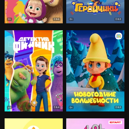
8.6
8.3
0+
0+
8.4
8.3
6+
0+