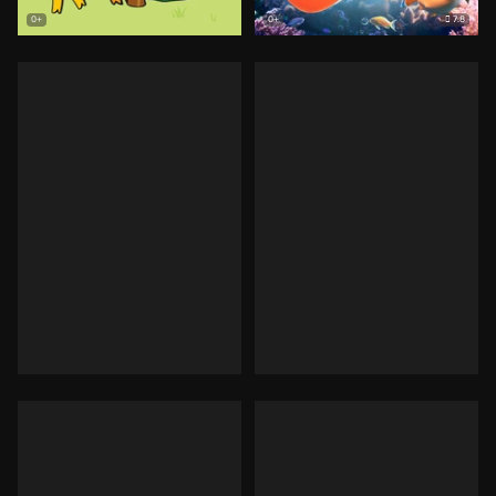
7.8
0+
0+