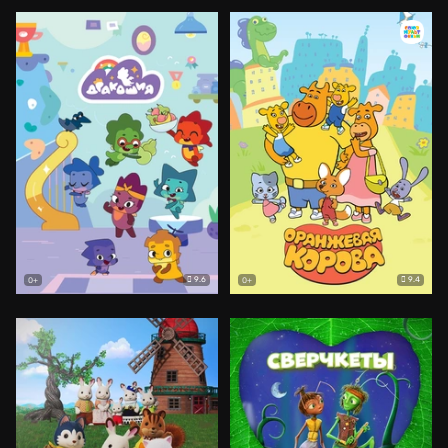
9.6
9.4
0+
0+