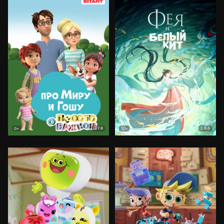
7.8
8.6
0+
12+