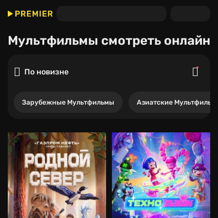
Мультфильмы
смотреть онлайн
По новизне
Зарубежные Мультфильмы
Азиатские Мультфильм