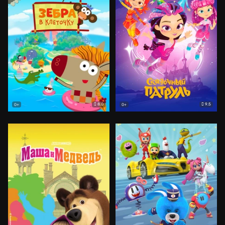
8.0
9.5
0+
0+