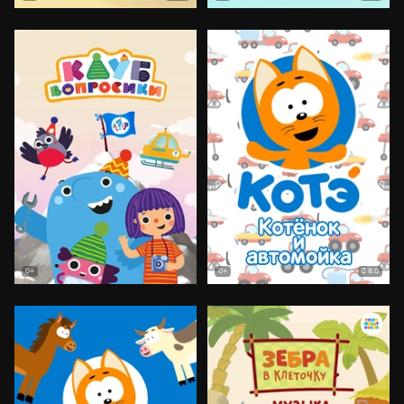
8.0
0+
0+