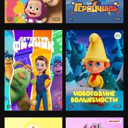
8.6
8.3
0+
0+
8.4
8.3
6+
0+