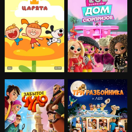
7.9
8.5
0+
6+