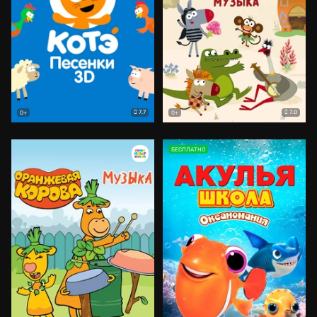
7.7
7.0
0+
0+
БЕСПЛАТНО