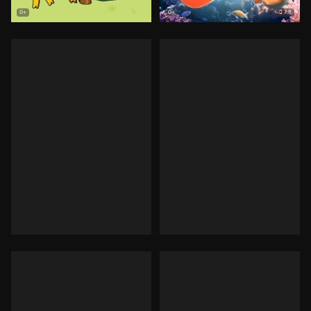
7.8
0+
0+