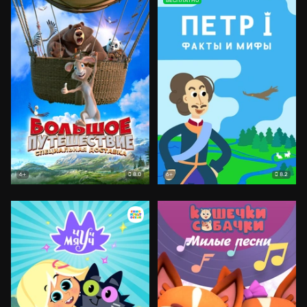
БЕСПЛАТНО
8.0
8.2
6+
6+