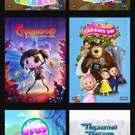
7.8
8.1
0+
0+
7.4
8.6
6+
6+