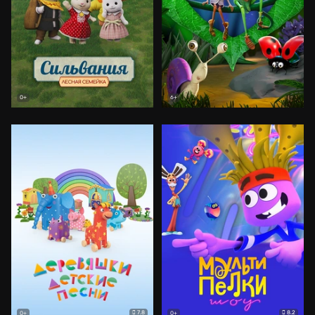
0+
6+
7.8
8.2
0+
0+