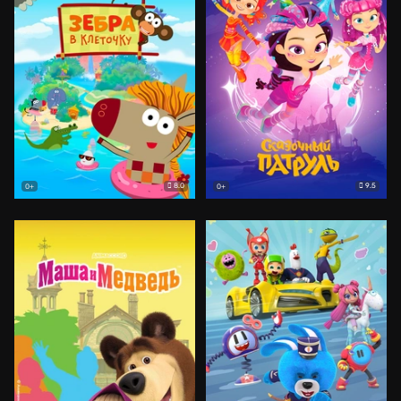
8.0
9.5
0+
0+