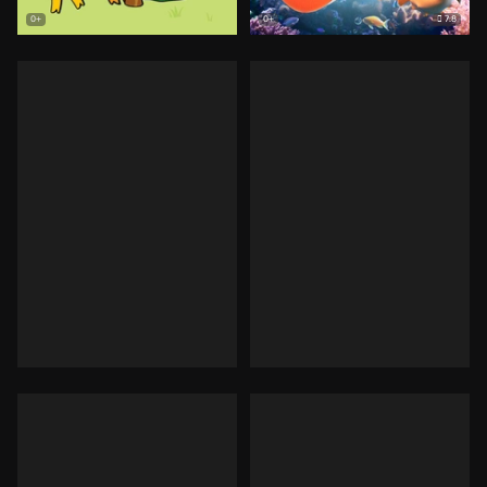
7.8
0+
0+