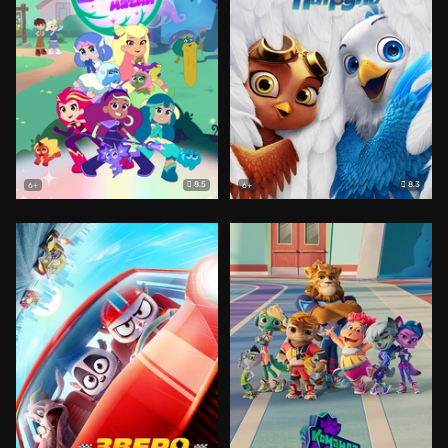
8.5
8.3
6+
6+