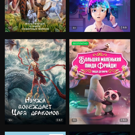
8.8
0+
6+
БЕСПЛАТНО
8.7
8.3
12+
0+