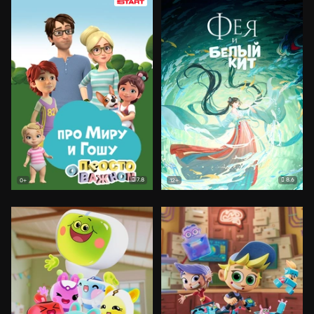
7.8
8.6
0+
12+