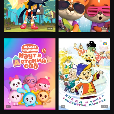
9.8
7.9
0+
0+
8.2
0+
0+