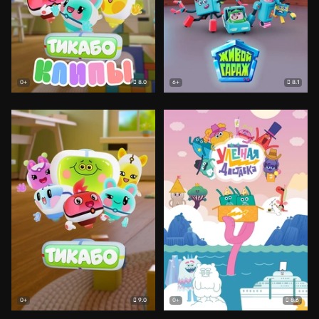
8.0
8.1
0+
6+
9.0
8.6
0+
0+