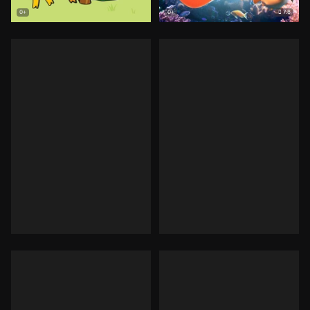
7.8
0+
0+