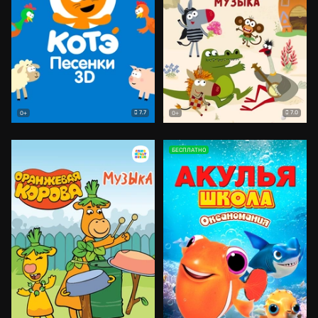
7.7
7.0
0+
0+
БЕСПЛАТНО