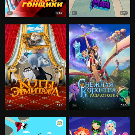
8.5
9.7
6+
0+
7.2
8.3
6+
6+