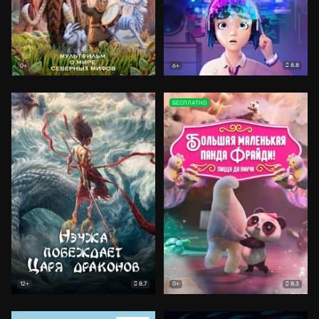
8.8
0+
6+
БЕСПЛАТНО
8.7
8.3
12+
0+