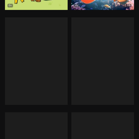
7.8
0+
0+