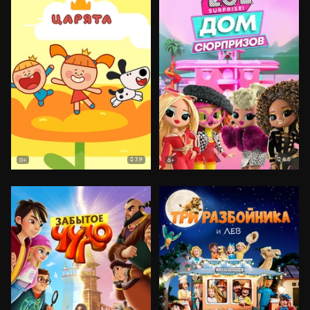
7.9
8.5
0+
6+