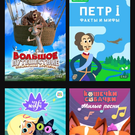
БЕСПЛАТНО
8.0
8.2
6+
6+