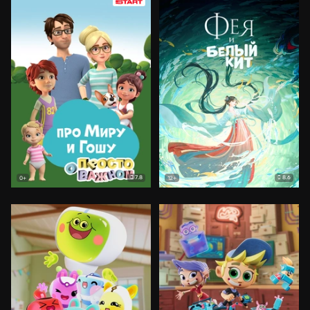
7.8
8.6
0+
12+