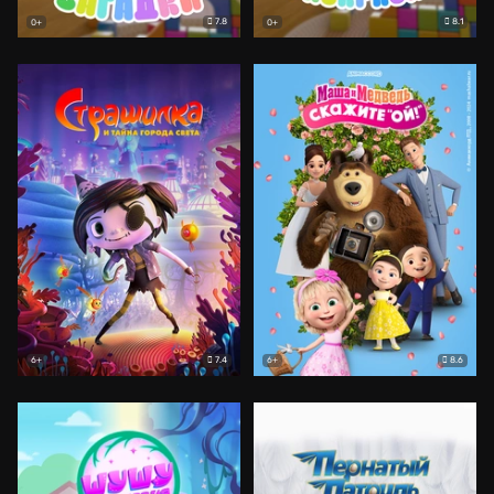
7.8
8.1
0+
0+
7.4
8.6
6+
6+