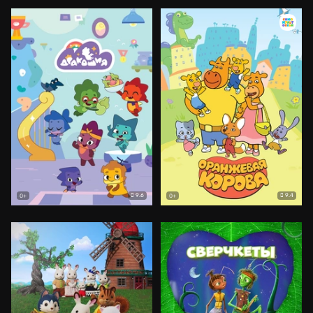
9.6
9.4
0+
0+