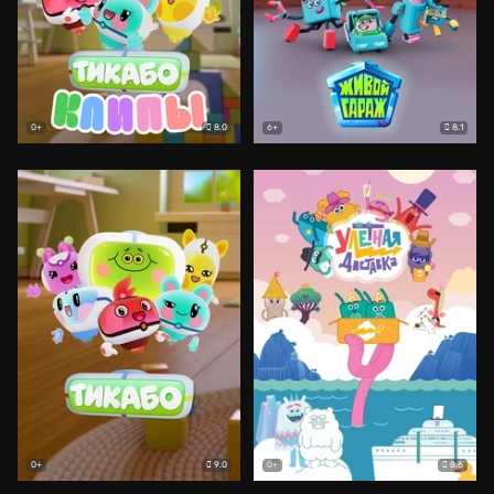
8.0
8.1
0+
6+
9.0
8.6
0+
0+