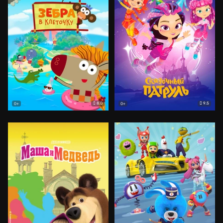
8.0
9.5
0+
0+