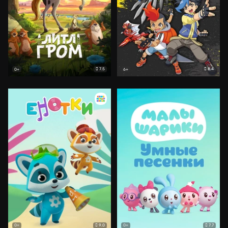
7.5
8.4
0+
6+
9.0
7.7
0+
0+