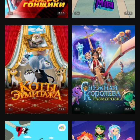
8.5
9.7
6+
0+
7.2
8.3
6+
6+