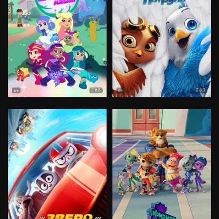
8.5
8.3
6+
6+