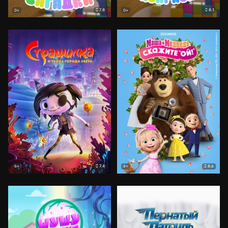
7.8
8.1
0+
0+
7.4
8.6
6+
6+