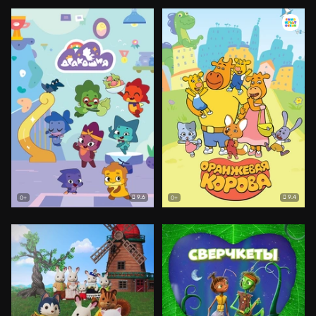
9.6
9.4
0+
0+