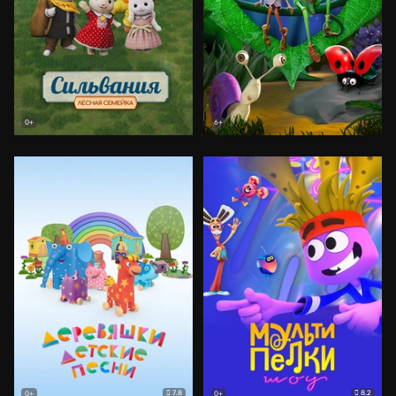
0+
6+
7.8
8.2
0+
0+