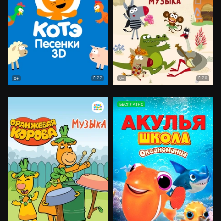
7.7
7.0
0+
0+
БЕСПЛАТНО