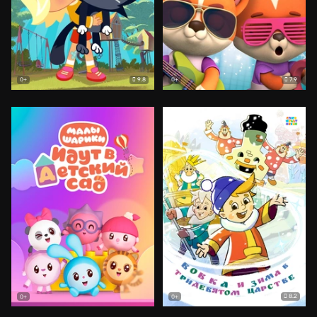
9.8
7.9
0+
0+
8.2
0+
0+