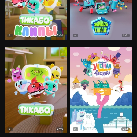
8.0
8.1
0+
6+
9.0
8.6
0+
0+