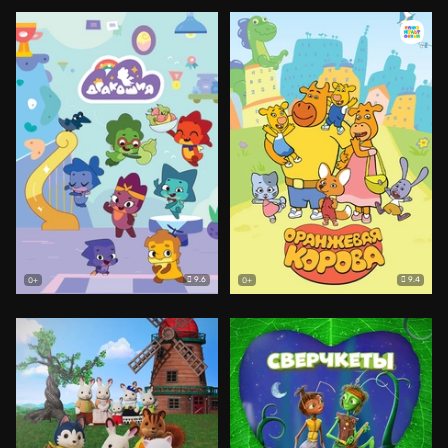
9.6
9.4
0+
0+