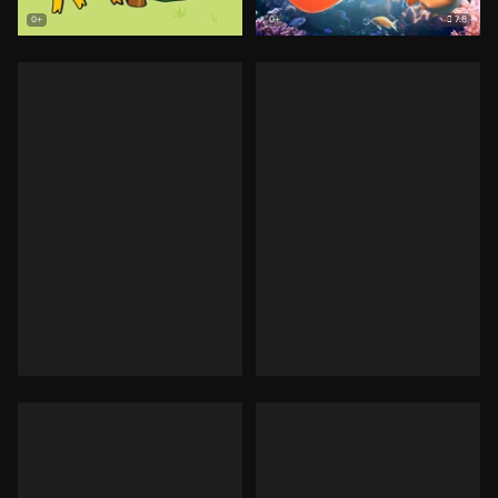
7.8
0+
0+