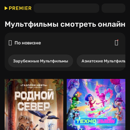
Мультфильмы
смотреть онлайн
По новизне
Зарубежные Мультфильмы
Азиатские Мультфильм