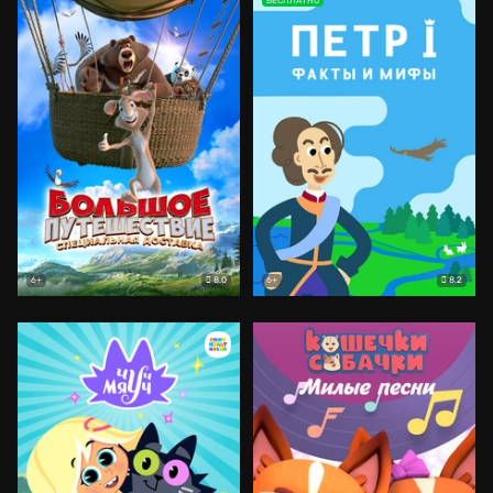
БЕСПЛАТНО
8.0
8.2
6+
6+