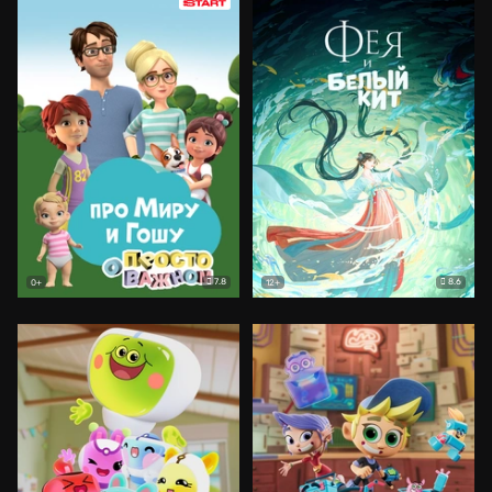
7.8
8.6
0+
12+