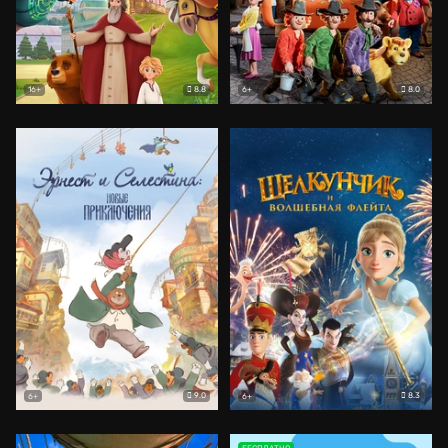
8.8
8.0
16+
6+
9.0
8.3
6+
6+