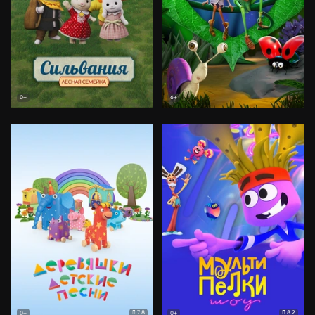
0+
6+
7.8
8.2
0+
0+