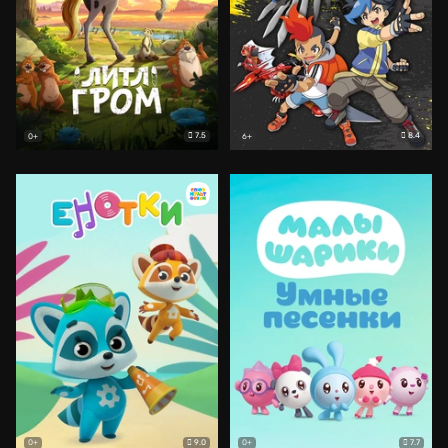
7.5
8.4
0+
6+
9.0
7.7
0+
0+