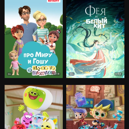
7.8
8.6
0+
12+