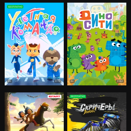
БЕСПЛАТНО
7.7
8.2
0+
0+
БЕСПЛАТНО