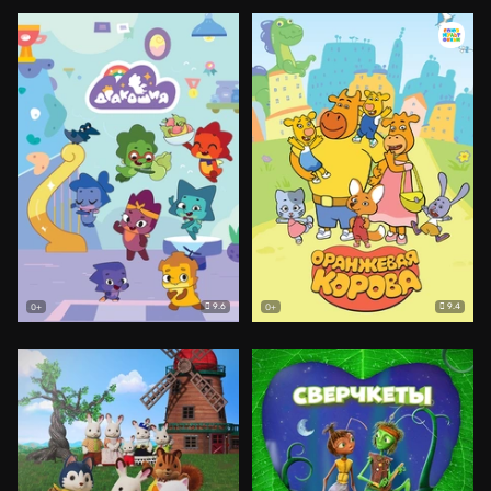
9.6
9.4
0+
0+