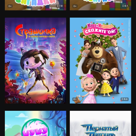
7.8
8.1
0+
0+
7.4
8.6
6+
6+