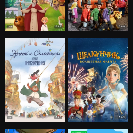
8.8
8.0
16+
6+
9.0
8.3
6+
6+