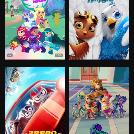
8.5
8.3
6+
6+