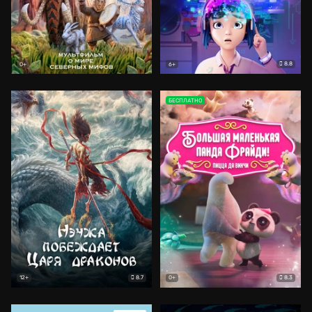
8.8
0+
6+
БЕСПЛАТНО
8.7
8.3
12+
0+