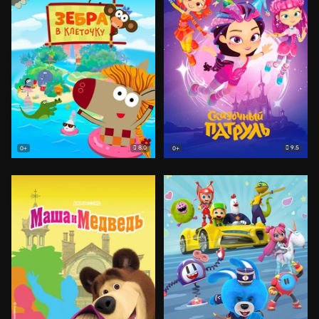
8.0
9.5
0+
0+