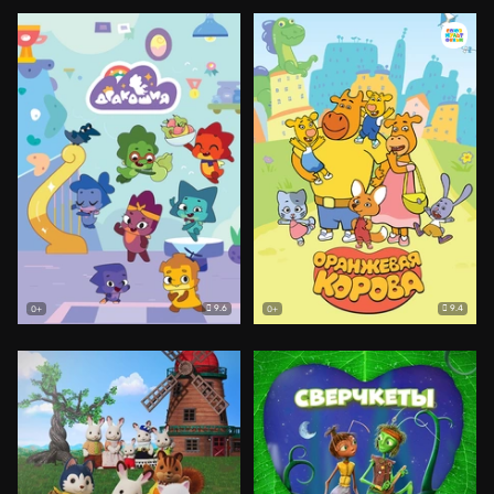
9.6
9.4
0+
0+