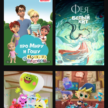
7.8
8.6
0+
12+