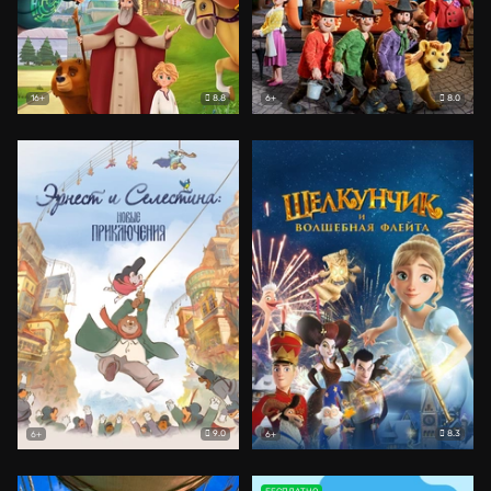
8.8
8.0
16+
6+
9.0
8.3
6+
6+