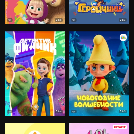
8.6
8.3
0+
0+
8.4
8.3
6+
0+