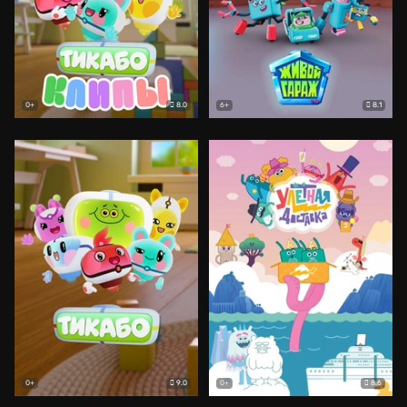
8.0
8.1
0+
6+
9.0
8.6
0+
0+