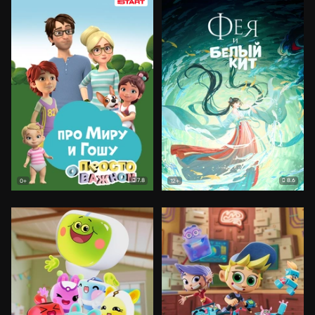
7.8
8.6
0+
12+