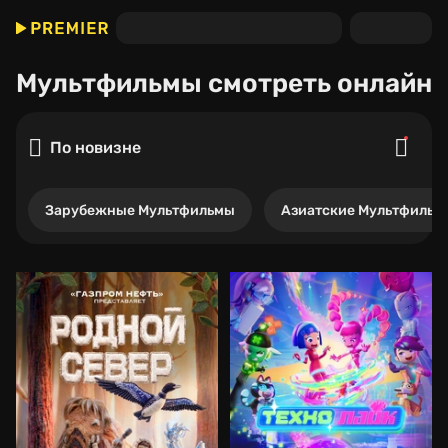
Мультфильмы
смотреть онлайн
По новизне
Зарубежные Мультфильмы
Азиатские Мультфильм