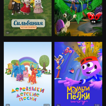
0+
6+
7.8
8.2
0+
0+