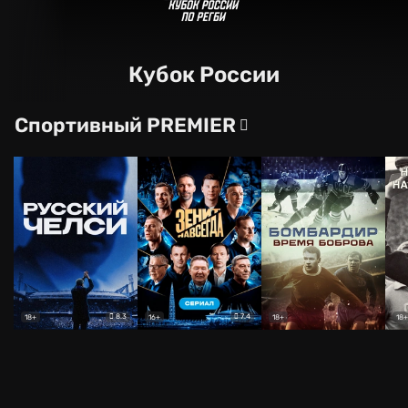
Кубок России
Спортивный PREMIER
8.3
7.4
18+
16+
18+
18+