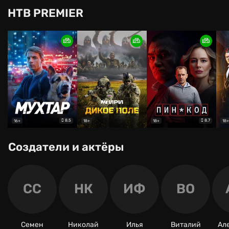
НТВ PREMIER
8.5
8.7
16+
18+
18+
18+
Создатели и актёры
СС
НК
ИФ
ВО
Семен
Николай
Илья
Виталий
Ал