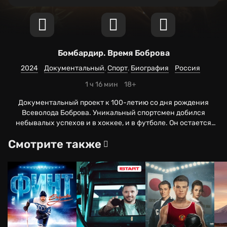
Бомбардир. Время Боброва
2024
Документальный
Спорт
Биография
Россия
1 ч 16 мин
18+
Документальный проект к 100-летию со дня рождения
Всеволода Боброва. Уникальный спортсмен добился
небывалых успехов и в хоккее, и в футболе. Он остается
единственным капитаном национальной сборной, который
Смотрите также
принял участие в летних и зимних Олимпийских играх.
Авторы ленты исследуют путь атлета от рождения в
небольшом провинциальном городке до восхождения на
вершину славы.