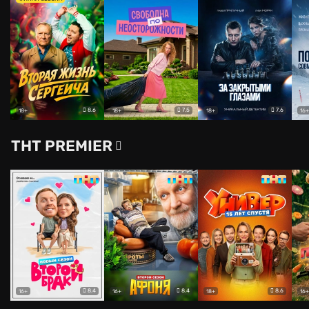
8.6
7.5
7.6
18+
18+
18+
16+
ТНТ PREMIER
8.4
8.4
8.6
16+
16+
18+
16+