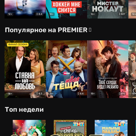
8.4
8.9
12+
18+
16+
12+
Популярное на PREMIER
ФИНАЛ СЕЗОНА
8.3
8.4
8.6
16+
18+
18+
18+
Топ недели