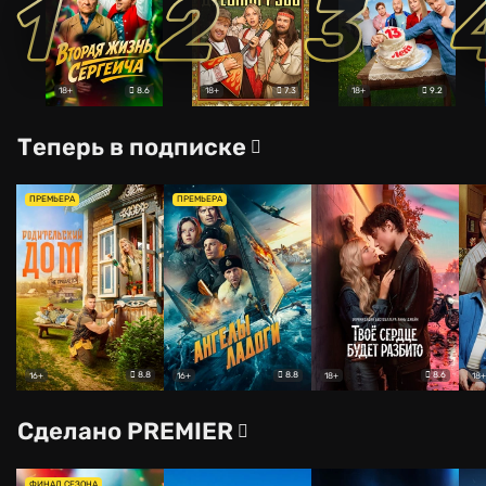
1
2
3
8.6
7.3
9.2
18+
18+
18+
Теперь в подписке
ПРЕМЬЕРА
ПРЕМЬЕРА
8.8
8.8
8.6
16+
16+
18+
18+
Сделано PREMIER
ФИНАЛ СЕЗОНА