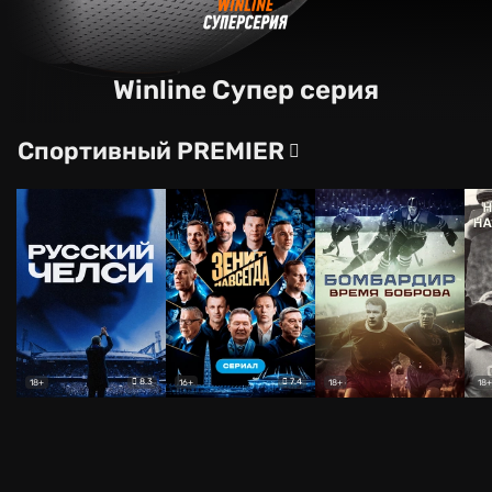
Winline Супер серия
Спортивный PREMIER
8.3
7.4
18+
16+
18+
18+