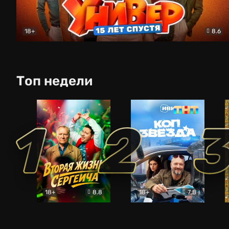
18+
8.6
Универ. 15 лет спустя
Комедия
Топ недели
1
2
18+
8.8
18+
7.8
Вторая жизнь Сергеича
Коп-звезда
Комедия
Комедия