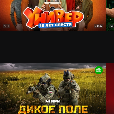
18+
8.6
16
Универ. 15 лет спустя
Комедия
Бит