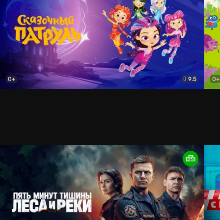
0+
9.5
0+
Сказочный патруль
Мультфильм
Дин