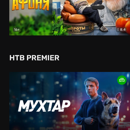
16+
8.4
Афоня (2025)
Комедия
НТВ PREMIER