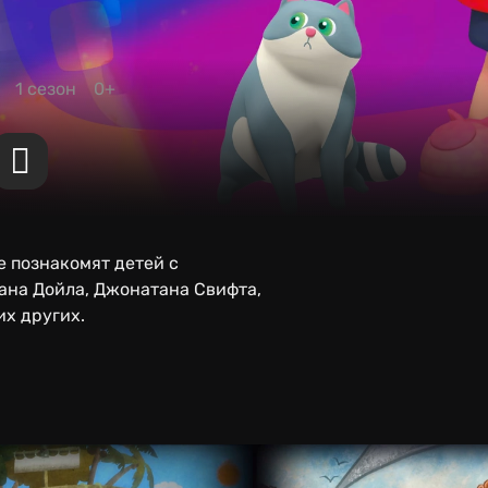
1 сезон
0+
 познакомят детей с
ана Дойла, Джонатана Свифта,
их других.