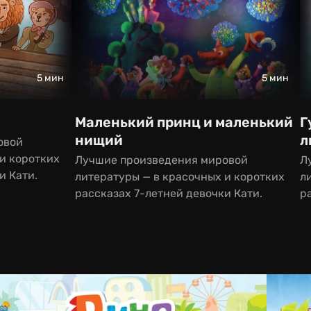
5 мин
5 мин
Маленький принц и маленький
Г
нищий
л
овой
и коротких
Лучшие произведения мировой
Л
и Кати.
литературы — в красочных и коротких
л
рассказах 7-летней девочки Кати.
р