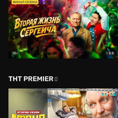
ФИНАЛ СЕЗОНА
18+
8.8
Вторая жизнь Сергеича
Комедия
ТНТ PREMIER