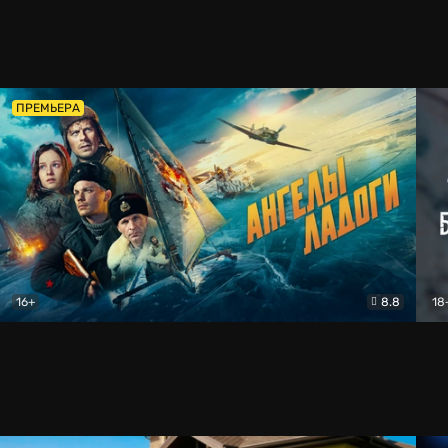
ПРЕМЬЕРА
16+
8.8
18
Ангелы Ладоги
Драма
Тво