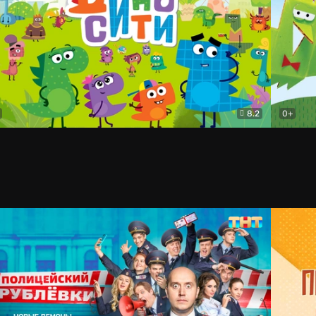
8.2
0+
осити
Мультфильм
Бумажк