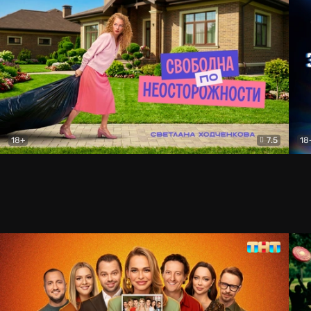
18+
7.5
18
Свободна по неосторожности
Комедия
За 