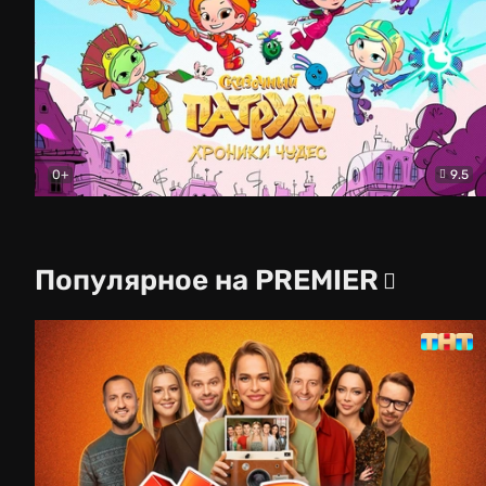
0+
9.5
Сказочный патруль. Хроники чудес
Мультфильм
Популярное на PREMIER