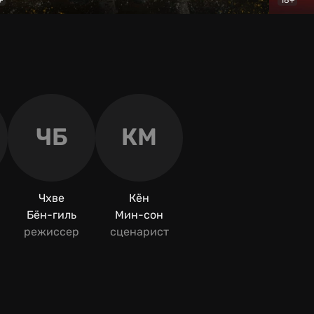
ое поле
Документальный
Пин-ко
ЧБ
КМ
Чхве
Кён
Бён-гиль
Мин-сон
режиссер
сценарист