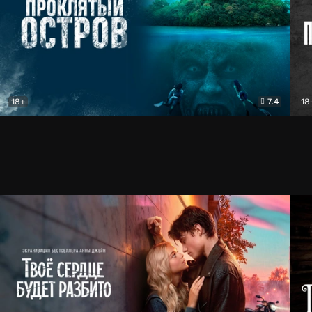
18+
7.4
18
Проклятый остров
Ужасы
Пау