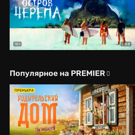
18+
6.8
Остров черепа
Ужасы
Популярное на PREMIER
ПРЕМЬЕРА