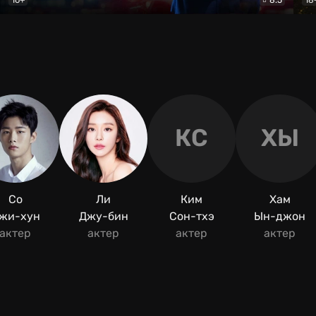
Мухтар. Он вернулся
Детектив
Дик
КС
ХЫ
Со
Ли
Ким
Хам
жи-хун
Джу-бин
Сон-тхэ
Ын-джон
актер
актер
актер
актер