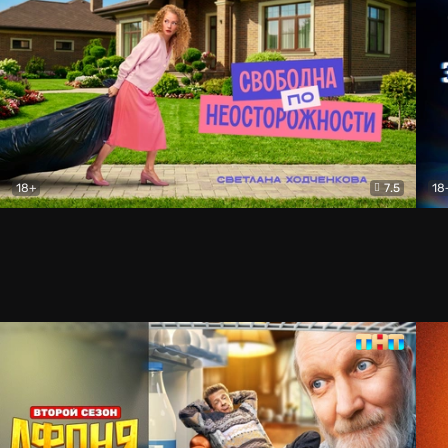
18+
7.5
18
Свободна по неосторожности
Комедия
За 