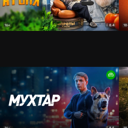
16+
8.4
18
Афоня (2025)
Комедия
Уни
16+
8.5
18