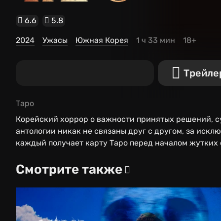
6.6
5.8
2024
Ужасы
Южная Корея
1 ч 33 мин
18+
Трейле
Таро
Корейский хоррор о важности принятых решений, с
антологии никак не связаны друг с другом, за иск
каждый получает карту Таро перед началом жутких 
мать, переживающая за маленькую дочь, неверный м
которого преследует клиентка. И чем дальше заходи
Смотрите также
что герой поймет, как использовать эзотерическую 