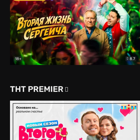
18+
8.7
Вторая жизнь Сергеича
Комедия
ТНТ PREMIER