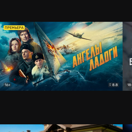
ПРЕМЬЕРА
16+
8.8
18
Ангелы Ладоги
Драма
Тво