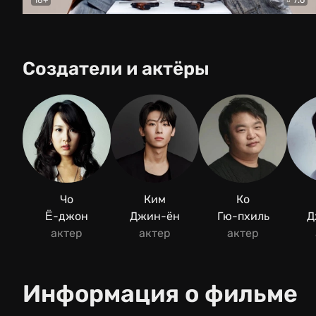
Балабол
Детектив
Создатели и актёры
Чо
Ким
Ко
Ё-джон
Джин-ён
Гю-пхиль
Д
актер
актер
актер
Информация о фильме