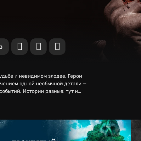
р
удьбе и невидимом злодее. Герои
лючением одной необычной детали —
событий. Истории разные: тут и
уж, высокомерные богачи и курьер,
т ситуация, тем меньше веры в то,
подсказку для выживания.