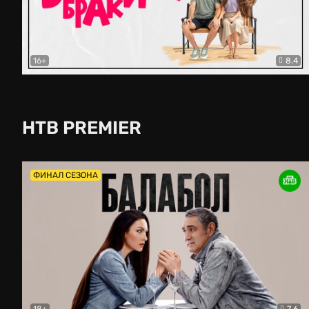
16+
8.4
Второй брак
Комедия
НТВ PREMIER
ФИНАЛ СЕЗОНА
18+
7.6