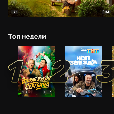
16+
8.8
Родительский дом
Комедия
Топ недели
1
2
18+
8.7
18+
7.8
Вторая жизнь Сергеича
Коп-звезда
Комедия
Комедия