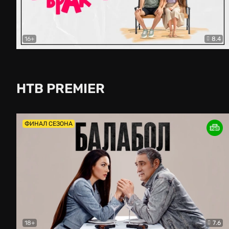
16+
8.4
Второй брак
Комедия
НТВ PREMIER
ФИНАЛ СЕЗОНА
18+
7.6