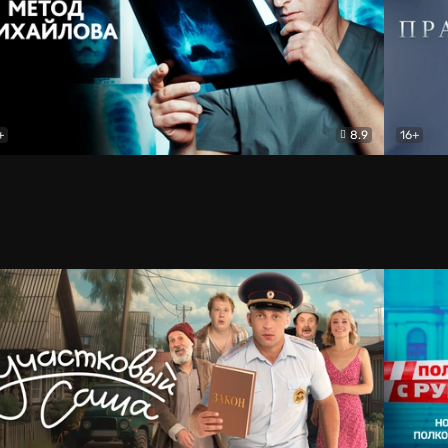
+
8.9
16+
од Михайлова
Драма
Практи