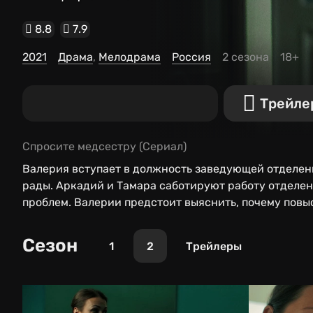
8.8
7.9
2021
Драма
Мелодрама
Россия
2 сезона
18+
Трейле
Спросите медсестру
(Сериал)
Валерия вступает в должность заведующей отделени
рады. Аркадий и Тамара саботируют работу отделени
проблем. Валерии предстоит выяснить, почему повы
пациентов.
Сезон
1
2
Трейлеры