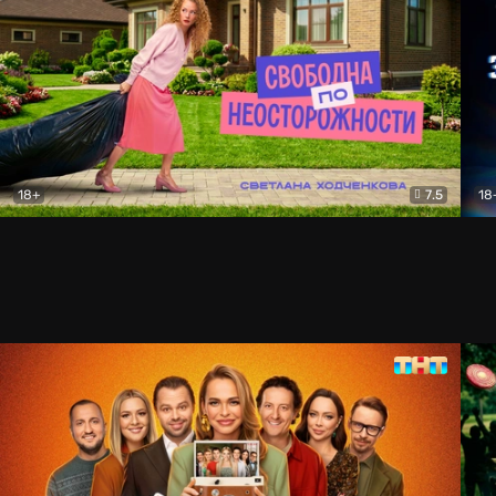
18+
7.5
18
Свободна по неосторожности
Комедия
За 