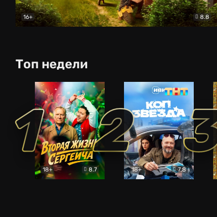
16+
8.8
Родительский дом
Комедия
Топ недели
1
2
18+
8.7
18+
7.8
Вторая жизнь Сергеича
Коп-звезда
Комедия
Комедия