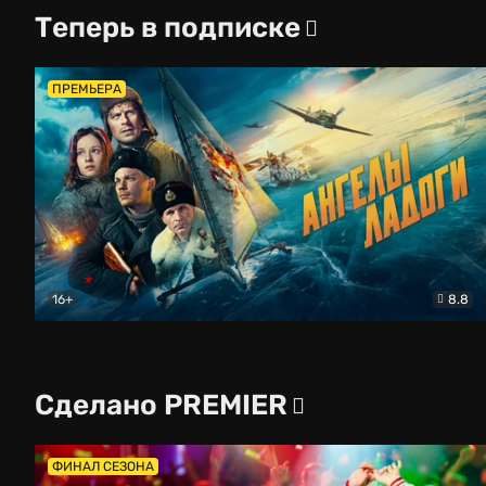
Теперь в подписке
ПРЕМЬЕРА
16+
8.8
Ангелы Ладоги
Драма
Сделано PREMIER
ФИНАЛ СЕЗОНА