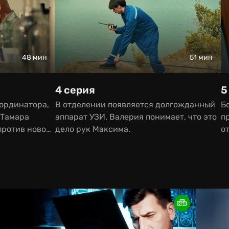
48 мин
51 мин
4 серия
5
 ординатора,
В отделении появляется долгожданный
Б
 Тамара
аппарат УЗИ. Валерия понимает, что это
п
против новой
дело рук Максима.
о
с