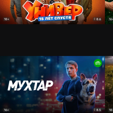
18+
8.6
16
Универ. 15 лет спустя
Комедия
Бит
16+
8.5
18