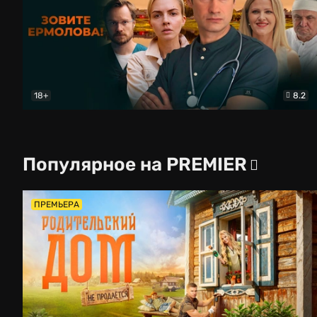
18+
8.2
Зовите Ермолова!
Драма
Популярное на PREMIER
ПРЕМЬЕРА