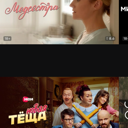
18+
8.6
18
Медсестра
Драма
Мет