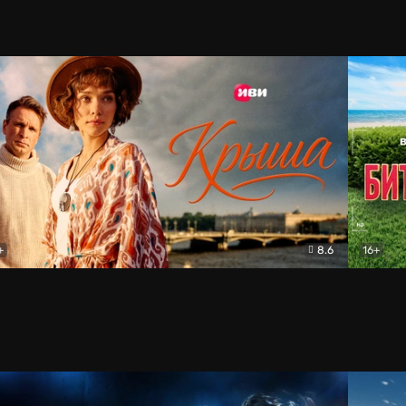
+
8.6
16+
ша
Мелодрама
Битва п