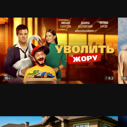
18+
8.2
18
Уволить Жору (2026)
Комедия
Кры