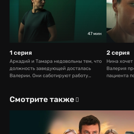
47 мин
1 серия
2 серия
Аркадий и Тамара недовольны тем, что
Нина хочет
должность заведующей досталась
Валерия пр
Валерии. Они саботируют работу
пациента по
отделения, но дела и без того оставляют
веру в себя
желать лучшего.
Смотрите также