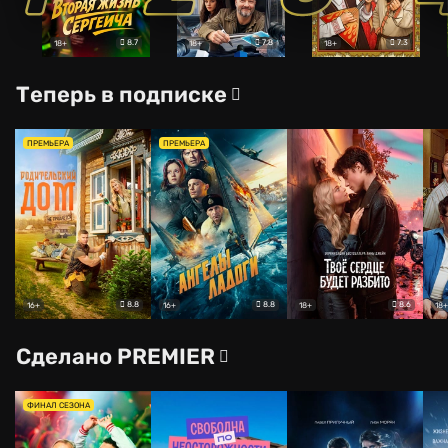
8.7
7.8
7.3
18+
18+
18+
Теперь в подписке
ПРЕМЬЕРА
ПРЕМЬЕРА
8.8
8.8
8.6
16+
16+
18+
18+
Сделано PREMIER
ФИНАЛ СЕЗОНА