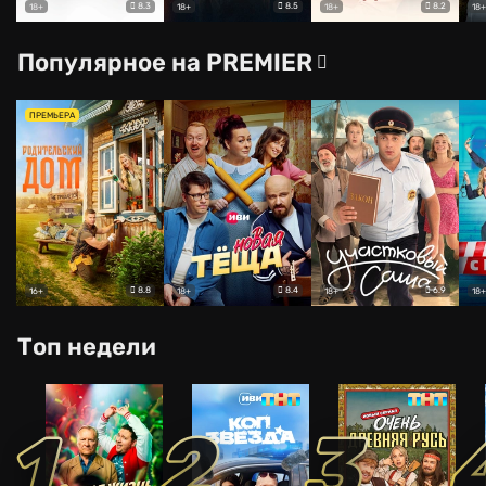
8.3
8.5
8.2
18+
18+
18+
18+
Популярное на PREMIER
ПРЕМЬЕРА
8.8
8.4
6.9
16+
18+
18+
18+
Топ недели
1
2
3