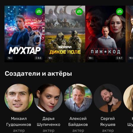
8.5
8.7
16+
18+
18+
18+
Создатели и актёры
Михаил
Дарья
Алексей
Сергей
Гудошников
Шупиченко
Байдаков
Якушев
Шу
актер
актер
актер
актер