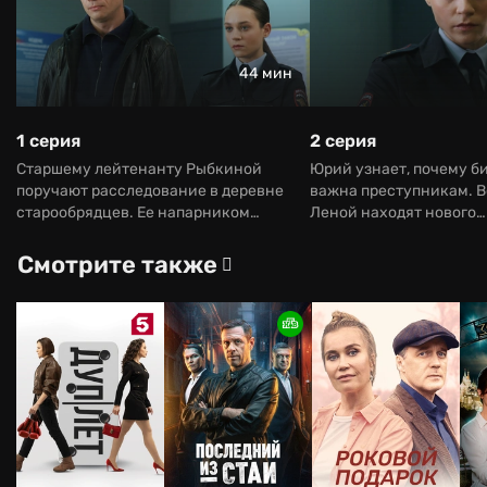
44 мин
1 серия
2 серия
Старшему лейтенанту Рыбкиной
Юрий узнает, почему б
поручают расследование в деревне
важна преступникам. В
старообрядцев. Ее напарником
Леной находят нового
становится капитан Панов из Санкт-
подозреваемого.
Петербурга.
Смотрите также