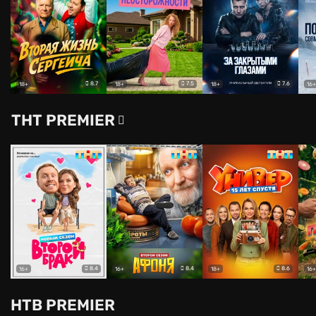
8.7
7.5
7.6
18+
18+
18+
16+
ТНТ PREMIER
8.4
8.4
8.6
16+
16+
18+
16+
НТВ PREMIER