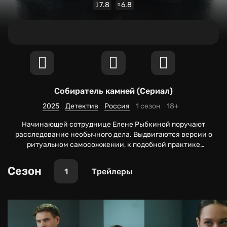
7.8
6.8
Собиратель камней
(Сериал)
2025
Детектив
Россия
1 сезон
18+
Начинающей сотруднице Елене Рыбкиной поручают
расследование необычного дела. Выдвигаются версии о
ритуальном самосожжении, к подобной практике
прибегали беспоповцы в XVII веке. Тогда к расследованию
подключается майор Панов, ведь его прошлое таит в себе
Сезон
1
Трейлеры
ключ к разгадке текущего дела.