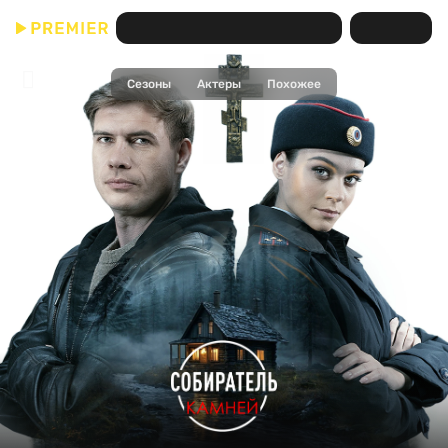
Собиратель камней
(Сериал)
Сезоны
Актеры
Похожее