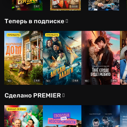
8.7
7.3
7.7
18+
18+
18+
Теперь в подписке
ПРЕМЬЕРА
ПРЕМЬЕРА
8.8
8.8
8.6
16+
16+
18+
18+
Сделано PREMIER
ФИНАЛ СЕЗОНА