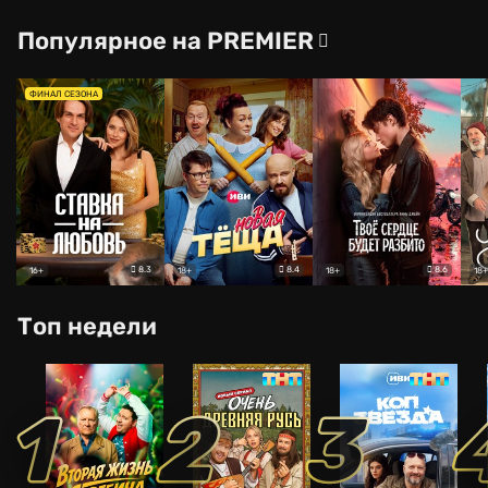
Популярное на PREMIER
ФИНАЛ СЕЗОНА
8.3
8.4
8.6
16+
18+
18+
18+
Топ недели
1
2
3