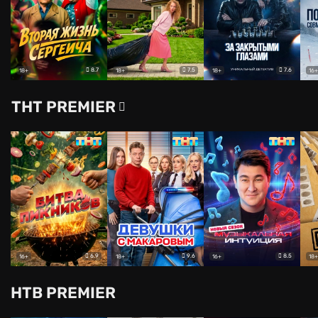
8.7
7.5
7.6
18+
18+
18+
16+
ТНТ PREMIER
6.9
9.6
8.5
16+
18+
16+
18+
НТВ PREMIER