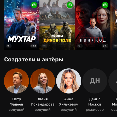
8.5
8.7
16+
18+
18+
18+
Создатели и актёры
ДН
Петр
Женя
Анна
Денис
Фадеев
Искандарова
Хилькевич
Носков
Ми
ведущий
ведущий
ведущий
режиссер
сц