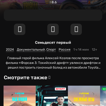
8.6
Семьдесят первый
2024
Документальный
Спорт
Россия
1 ч 14 мин
12+
Главный герой фильма Алексей Козлов после просмотра
фильма «Форсаж 3: Токийский дрифт» увлекся дрифтом и
решил построить гоночный болид из автомобиля Toyota
Cresta 1987г. Эта история о простом парне с Камчатки, где 9
Смотрите также
месяцев в году на дороге лежит снег, до сих пор нет
инфраструктуры для тренировок, но он мечтает выступить
на самой престижной гонке в России RDS-GP, где
БЕ
соревнуются топовые пилоты со всего мира.