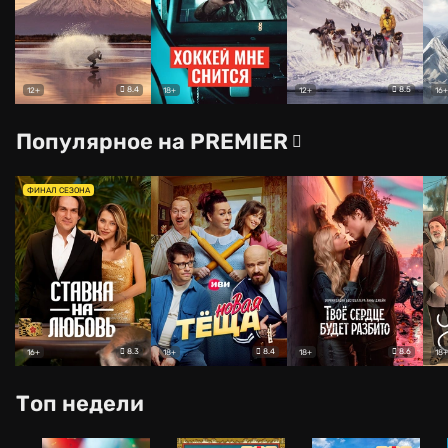
8.4
8.5
12+
18+
12+
16+
Популярное на PREMIER
ФИНАЛ СЕЗОНА
8.3
8.4
8.6
16+
18+
18+
18+
Топ недели