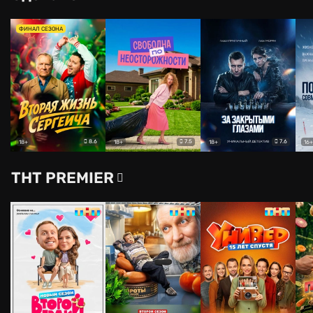
ФИНАЛ СЕЗОНА
8.6
7.5
7.6
18+
18+
18+
16+
ТНТ PREMIER