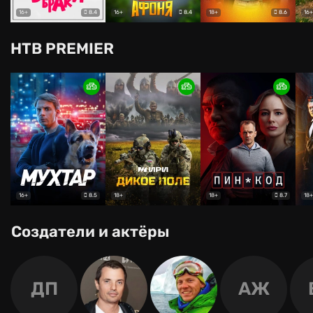
8.4
8.4
8.6
16+
16+
18+
16+
НТВ PREMIER
8.5
8.7
16+
18+
18+
18+
Создатели и актёры
ДП
АЖ