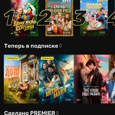
1
2
3
8.6
7.3
9.2
18+
18+
18+
Теперь в подписке
ПРЕМЬЕРА
ПРЕМЬЕРА
8.8
8.8
8.6
16+
16+
18+
18+
Сделано PREMIER