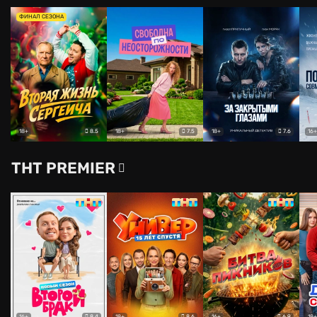
ФИНАЛ СЕЗОНА
8.5
7.5
7.6
18+
18+
18+
16+
ТНТ PREMIER
8.4
8.6
6.9
16+
18+
16+
18+