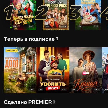
1
2
3
8.5
7.3
9.2
18+
18+
18+
Теперь в подписке
ПРЕМЬЕРА
8.8
8.2
8.6
16+
18+
18+
16+
Сделано PREMIER