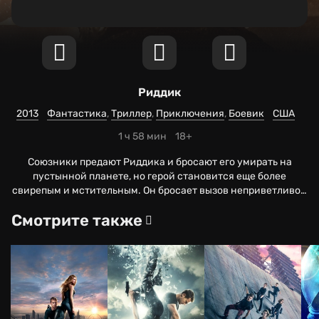
Риддик
2013
Фантастика
Триллер
Приключения
Боевик
США
1 ч 58 мин
18+
Союзники предают Риддика и бросают его умирать на
пустынной планете, но герой становится еще более
свирепым и мстительным. Он бросает вызов неприветливой
фауне и приспосабливается к жизни среди опасных
Смотрите также
хищников. Вскоре наемники открывают охоту на Риддика,
однако он просчитывает наперед каждый ход врага. Кроме
того, он готовит собственный план по отмщению…