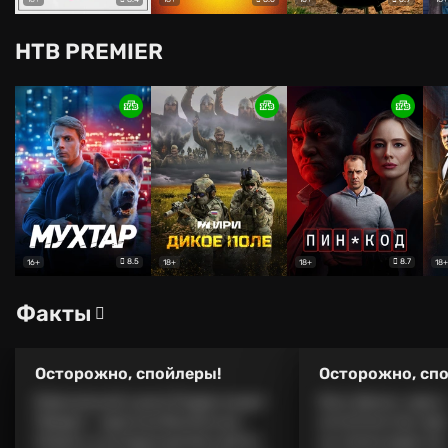
НТВ PREMIER
8.5
8.7
16+
18+
18+
18+
Факты
Осторожно, спойлеры!
Осторожно, сп
В финальной сцене Риддик видит
Босс Джонс, один 
Предел — врата во Вселенную
антагонистов, пре
Смерти, в которую должен войти
не только ради наг