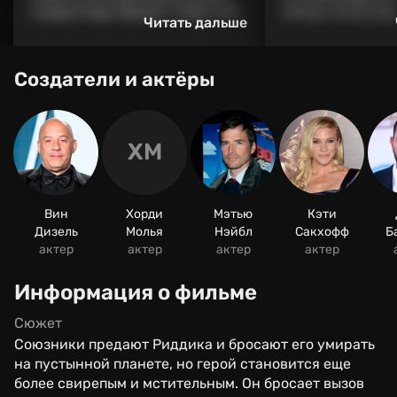
каждый Лорд-Маршал, чтобы стать
потому что его сын
Читать дальше
«Святым Полумёртвым».
Риддиком в прошл
ответов о его судь
Создатели и актёры
ХМ
Вин
Хорди
Мэтью
Кэти
Дизель
Молья
Нэйбл
Сакхофф
Б
актер
актер
актер
актер
Информация о фильме
Сюжет
Союзники предают Риддика и бросают его умирать
на пустынной планете, но герой становится еще
более свирепым и мстительным. Он бросает вызов