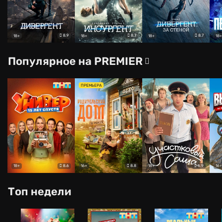
8.9
8.7
8.7
18+
18+
18+
18+
Популярное на PREMIER
ПРЕМЬЕРА
8.6
8.8
6.9
18+
16+
18+
16+
Топ недели