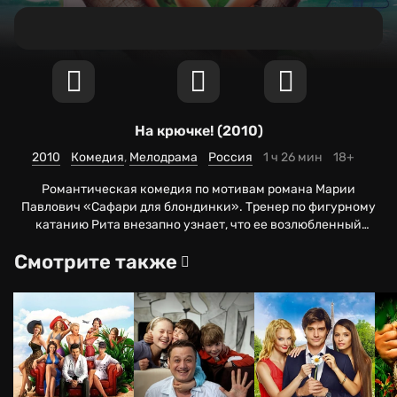
На крючке! (2010)
2010
Комедия
Мелодрама
Россия
1 ч 26 мин
18+
Романтическая комедия по мотивам романа Марии
Павлович «Сафари для блондинки». Тренер по фигурному
катанию Рита внезапно узнает, что ее возлюбленный
собирается связать свою жизнь с сестрой состоятельного
Смотрите также
предпринимателя Власова. Чтобы расквитаться с неверным
женихом, она решает соблазнить богача. Однако девушка
оказывается перед серьезной проблемой: никто не знает,
как же выглядит загадочный Власов. Выяснив, что мужчина
увлекается дайвингом и нередко отдыхает в Таиланде, Рита
заручается поддержкой журналиста Кости и отправляется
на остров Тао.