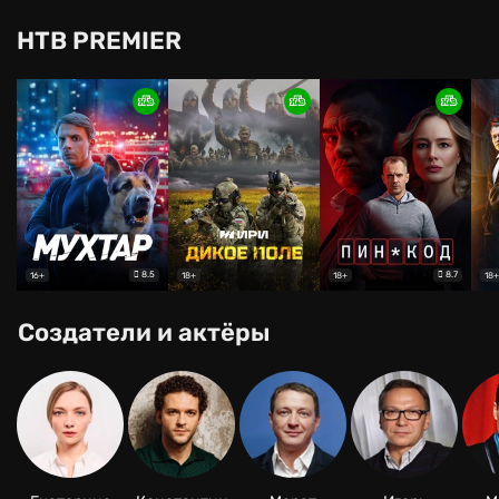
НТВ PREMIER
8.5
8.7
16+
18+
18+
18+
Создатели и актёры