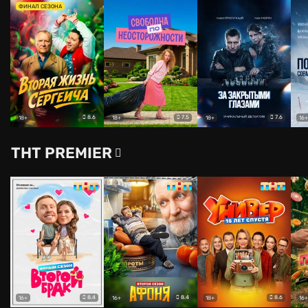
ФИНАЛ СЕЗОНА
8.6
7.5
7.6
18+
18+
18+
16+
ТНТ PREMIER
8.4
8.4
8.6
16+
16+
18+
16+