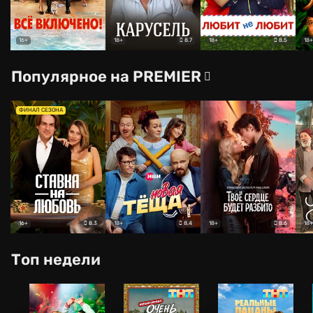
8.7
8.5
16+
18+
18+
18+
Популярное на PREMIER
ФИНАЛ СЕЗОНА
8.3
8.4
8.6
16+
18+
18+
18+
Топ недели