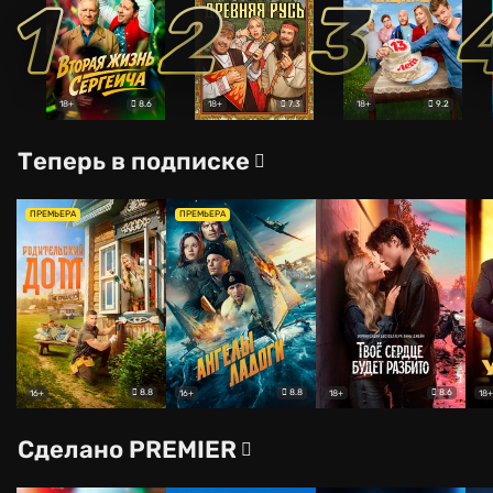
1
2
3
8.6
7.3
9.2
18+
18+
18+
Теперь в подписке
ПРЕМЬЕРА
ПРЕМЬЕРА
8.8
8.8
8.6
16+
16+
18+
18+
Сделано PREMIER