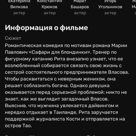
Екатерина
Константин
Марат
Игорь
М
Вилкова
Крюков
Башаров
Угольников
М
актер
актер
актер
актер
Информация о фильме
Сюжет
Романтическая комедия по мотивам романа Марии
Павлович «Сафари для блондинки». Тренер по
фигурному катанию Рита внезапно узнает, что ее
возлюбленный собирается связать свою жизнь с
сестрой состоятельного предпринимателя Власова.
Чтобы расквитаться с неверным женихом, она
решает соблазнить богача. Однако девушка
оказывается перед серьезной проблемой: никто не
знает, как же выглядит загадочный Власов.
Выяснив, что мужчина увлекается дайвингом и
нередко отдыхает в Таиланде, Рита заручается
поддержкой журналиста Кости и отправляется на
остров Тао.