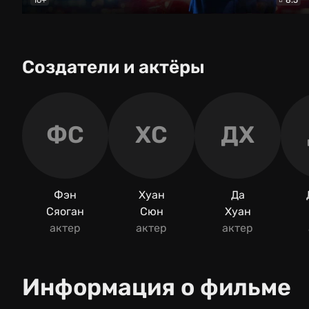
Мухтар. Он вернулся
Детектив
Создатели и актёры
ФС
ХС
ДХ
Фэн
Хуан
Да
Сяоган
Сюн
Хуан
актер
актер
актер
Информация о фильме