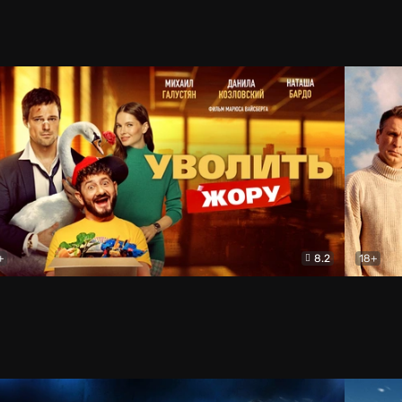
+
8.2
18+
лить Жору (2026)
Комедия
Крыша