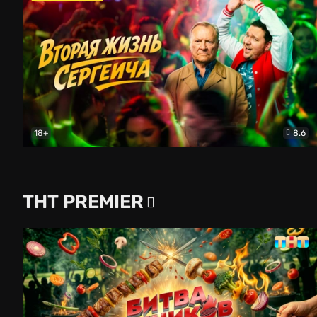
18+
8.6
Вторая жизнь Сергеича
Комедия
ТНТ PREMIER