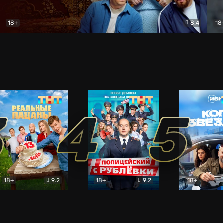
18+
8.4
18
Новая тёща
Комедия
Тво
3
4
5
18+
9.2
18+
9.2
18+
омедия
Реальные пацаны
Комедия
Полицейский с Рублёвки
Коп-звезд
Комеди