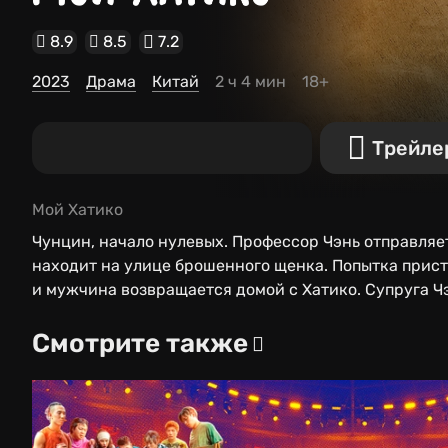
8.9
8.5
7.2
2023
Драма
Китай
2 ч 4 мин
18+
Трейле
Мой Хатико
Чунцин, начало нулевых. Профессор Чэнь отправляе
находит на улице брошенного щенка. Попытка прист
и мужчина возвращается домой с Хатико. Супруга Чэ
между профессором и его питомцем устанавливаетс
Смотрите также