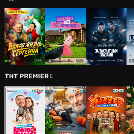
ФИНАЛ СЕЗОНА
8.5
7.5
7.6
18+
18+
18+
16+
ТНТ PREMIER