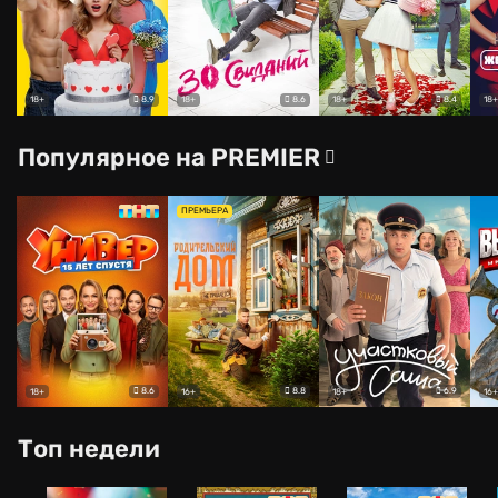
8.9
8.6
8.4
18+
18+
18+
18+
Популярное на PREMIER
ПРЕМЬЕРА
8.6
8.8
6.9
18+
16+
18+
16+
Топ недели