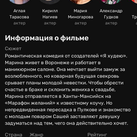
Аглая
Кирилл
Мария
Александр
Тарасова
Нагиев
Миногарова
Гудков
Тр
актер
актер
актер
актер
Информация о фильме
Сюжет
Романтическая комедия от создателей «Я худею».
Марина живет в Воронеже и работает в
маникюрном салоне. Она мечтает выйти замуж за
возлюбленного, но коварная будущая свекровь
срывает планы молодой невестки. Чтобы обрести
счастье в браке и склонить жениха к свадьбе,
Марина отправляется в Ханты-Мансийск на
«Марафон желаний» к известному коучу. Но
непредвиденная пересадка в Пулкове и знакомство
с молодым поваром Сашей заставляют девушку
задуматься над тем, чего она действительно хочет.
Страна
Жанр
Рейтинг