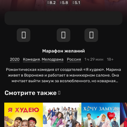
8.2
5.8
5.1
Марафон желаний
2020
Комедия
Мелодрама
Россия
1 ч 29 мин
18+
Романтическая комедия от создателей «Я худею». Марина
живет в Воронеже и работает в маникюрном салоне. Она
мечтает выйти замуж за возлюбленного, но коварная
будущая свекровь срывает планы молодой невестки. Чтобы
Смотрите также
обрести счастье в браке и склонить жениха к свадьбе,
Марина отправляется в Ханты-Мансийск на «Марафон
желаний» к известному коучу. Но непредвиденная
пересадка в Пулкове и знакомство с молодым поваром
Сашей заставляют девушку задуматься над тем, чего она
действительно хочет.