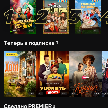
1
2
3
8.5
7.3
9.2
18+
18+
18+
Теперь в подписке
ПРЕМЬЕРА
8.8
8.2
8.6
16+
18+
18+
16+
Сделано PREMIER