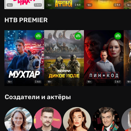
8.4
8.4
8.6
16+
16+
18+
16+
НТВ PREMIER
8.5
8.7
16+
18+
18+
18+
Создатели и актёры