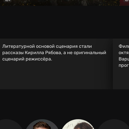
Дикое поле
Документальный
Пин
Литературной основой сценария стали
Филь
рассказы Кирилла Рябова, а не оригинальный
октя
сценарий режиссёра.
Варш
прог
появ
HD».