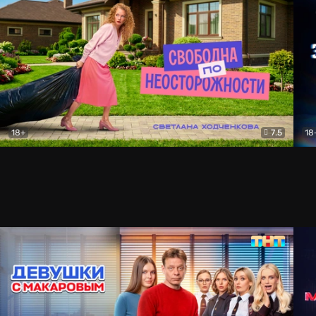
18+
7.5
18
Свободна по неосторожности
Комедия
За 