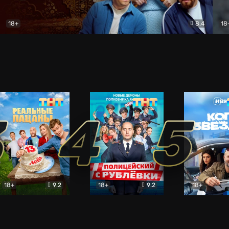
18+
8.4
18
Новая тёща
Комедия
Тво
3
4
5
18+
9.2
18+
9.2
18+
омедия
Реальные пацаны
Комедия
Полицейский с Рублёвки
Коп-звезд
Комеди