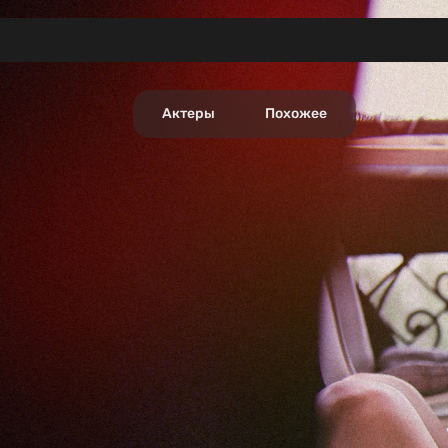
Актеры
Похожее