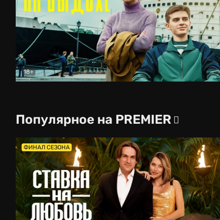
18+
На выдохе
Драма
Популярное на PREMIER
ФИНАЛ СЕЗОНА