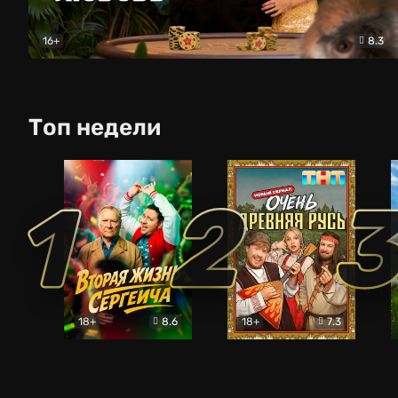
16+
8.3
Ставка на любовь
Реалити
Топ недели
1
2
18+
8.6
18+
7.3
Вторая жизнь Сергеича
Очень древняя Русь
Комедия
К