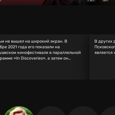
-код
Детектив
Последн
м не вышел на широкий экран. В
В других 
бре 2021 года его показали на
Псковског
авском кинофестивале в параллельной
является
рамме «In Discoveries», а затем он
ился в онлайн-кинотеатре «Кинопоиск