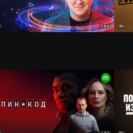
+
8.5
18+
ыкальная интуиция
Игровой
Госзащ
+
8.7
18+