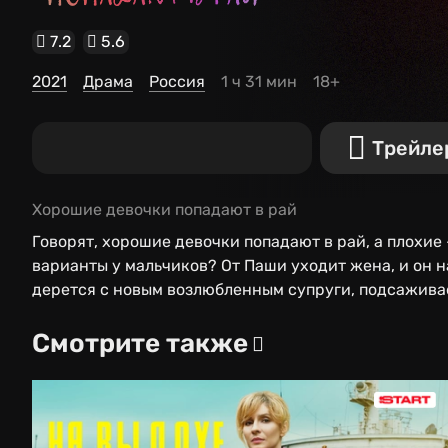
7.2
5.6
2021
Драма
Россия
1 ч 31 мин
18+
Трейле
Хорошие девочки попадают в рай
Говорят, хорошие девочки попадают в рай, а плохие 
варианты у мальчиков? От Паши уходит жена, и он н
дерется с новым возлюбленным супруги, подсаживае
клинику неврозов. Оттуда его быстро выписывают и
Паши так бы ничего и не вышло, если бы не судьбон
Смотрите также
незнакомкой возле аптеки. Ночь, вино, ее квартира..