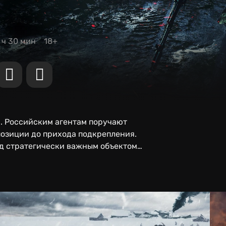
 ч 30 мин
18+
. Российским агентам поручают
позиции до прихода подкрепления.
д стратегически важным объектом.
отивником, а миротворцы и НАТО
йны.