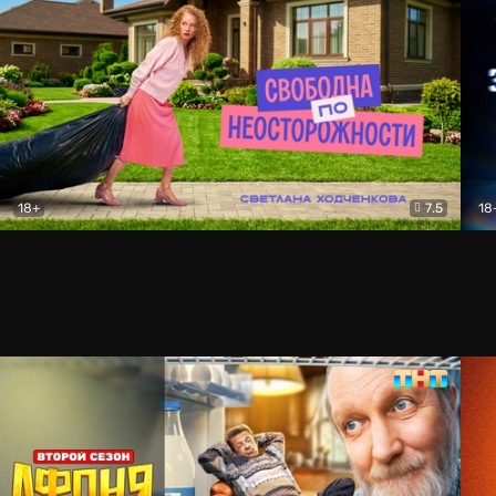
18+
7.5
18
Свободна по неосторожности
Комедия
За 