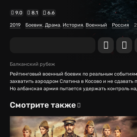
9.0
8.1
6.6
2019
Боевик
Драма
История
Военный
Россия
2
Балканский рубеж
Рейтинговый военный боевик по реальным событиям
захватить аэродром Слатина в Косово и не сдавать 
Но албанская армия пытается удержать контроль на
Русская спецгруппа бросается в неравный бой с пр
пытаются предотвратить наступление очередной во
Смотрите также