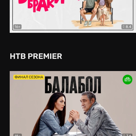
16+
8.4
Второй брак
Комедия
НТВ PREMIER
ФИНАЛ СЕЗОНА
18+
7.6