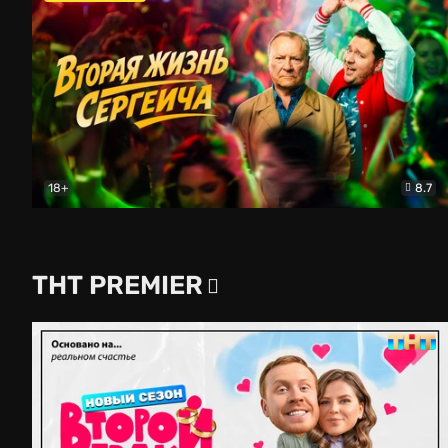
18+
8.7
Вторая жизнь Сергеича
Комедия
ТНТ PREMIER