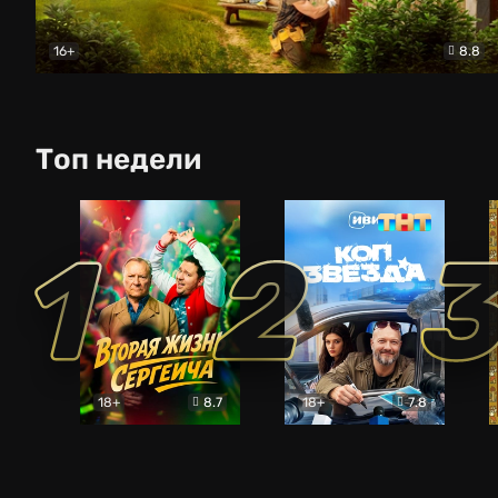
16+
8.8
Родительский дом
Комедия
Топ недели
1
2
18+
8.7
18+
7.8
Вторая жизнь Сергеича
Коп-звезда
Комедия
Комедия