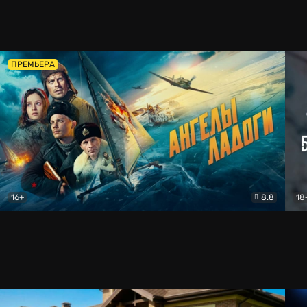
ПРЕМЬЕРА
16+
8.8
18
Ангелы Ладоги
Драма
Тво