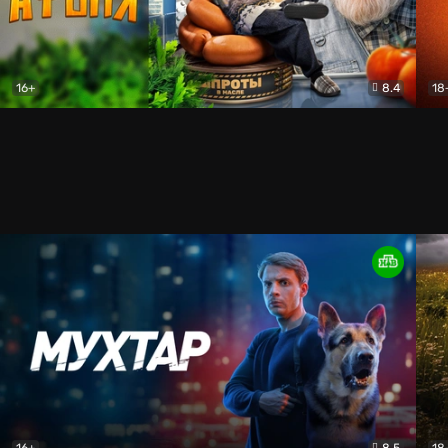
16+
8.4
18
Афоня (2025)
Комедия
Уни
16+
8.5
18