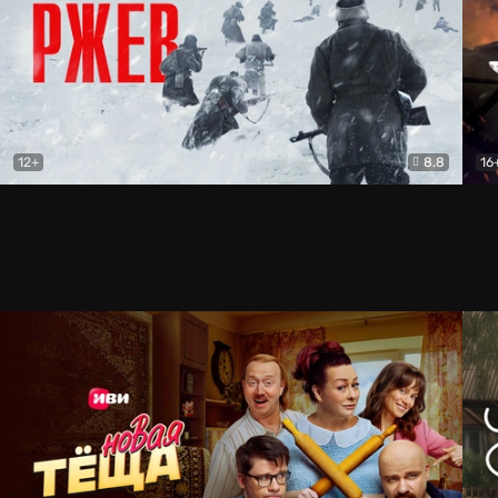
12+
8.8
16
Ржев
Драма
Лег