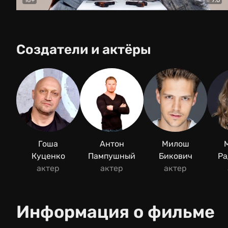
Балабол
Детектив
Создатели и актёры
Гоша
Антон
Милош
Куценко
Пампушный
Бикович
Ра
актер
актер
актер
Информация о фильме