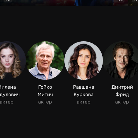
Мухтар. Он вернулся
Детектив
Дик
Милена
Гойко
Равшана
Дмитрий
дулович
Митич
Куркова
Фрид
актер
актер
актер
актер