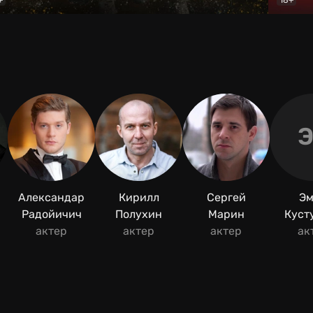
ое поле
Документальный
Пин-ко
Александар
Кирилл
Сергей
Э
Радойичич
Полухин
Марин
Куст
актер
актер
актер
ак