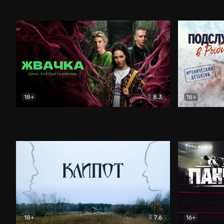
Цербер. Режиссерская версия
Детектив
Орлинская.
18+
8.3
18+
Жвачка
Драма
Подслушано
18+
7.6
16+