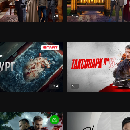
7.9
18+
е
овь. Проклятая коллекция
Детектив
Детектив
Золотая кровь. Пигмалион
8.4
18+
5)
Триллер
Таксопарк №13
Детектив