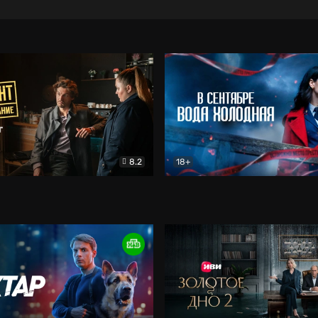
8.2
18+
на расследование. Тайный враг
Детектив
В сентябре вода холодная
Детектив