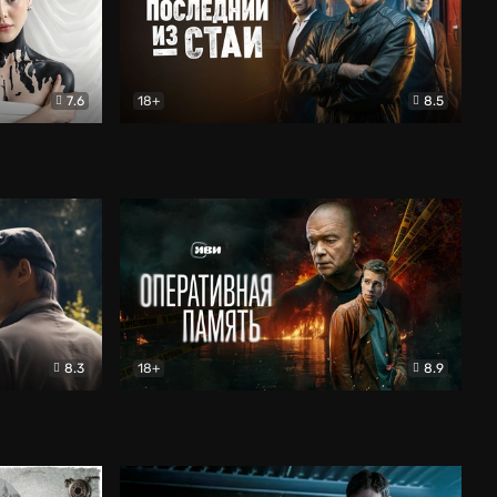
7.6
18+
8.5
Последний из стаи
Детектив
8.3
18+
8.9
Оперативная память
Детектив