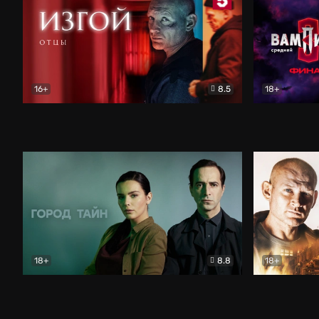
16+
8.5
18+
Изгой. Отцы
Детектив
Вампиры ср
18+
8.8
18+
Город тайн
Детектив
Изгой. Неч