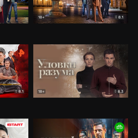
18+
8.1
Детектив
Золотая кровь. Карта Брюса
Детектив
8.1
18+
8.3
Уловки разума
Детектив