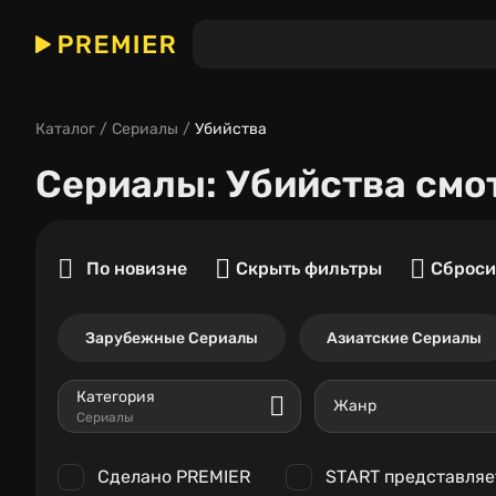
Каталог
Сериалы
Убийства
Сериалы
: Убийства
смот
По новизне
Скрыть фильтры
Сброси
Зарубежные Сериалы
Азиатские Сериалы
Категория
Жанр
Сериалы
Сделано PREMIER
START представляе