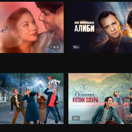
8.0
18+
ал?
Мелодрама
Мое прекрасное алиби
Де
16+