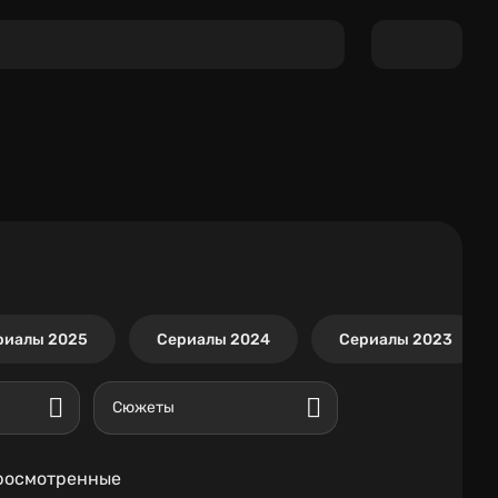
риалы 2025
Сериалы 2024
Сериалы 2023
Сюжеты
росмотренные