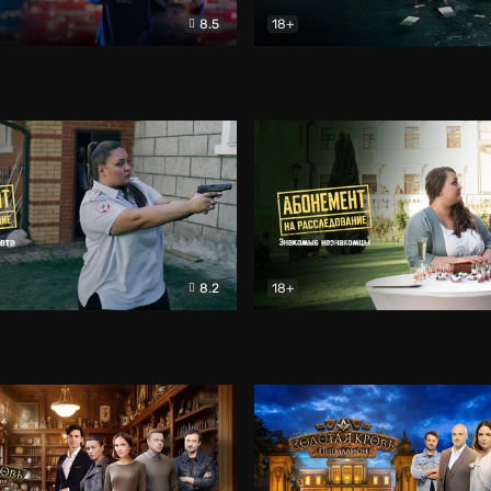
8.5
18+
 вернулся
Детектив
Золотое дно
Драма
8.2
18+
на расследование. Письма с того света
Абонемент на расследован
Детектив