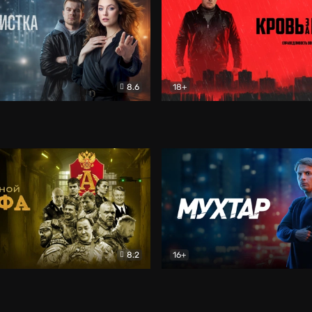
8.6
18+
ка
Детектив
Кровь за кровь (2026)
Бое
8.2
16+
«Альфа»
Боевик
Мухтар. Он вернулся
Дет