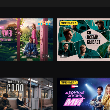
ПРЕМЬЕРА
7.4
18+
ране Чудес. Безумные приключения
Со всеми бывает
Фэнтези
Докумен
ПРЕМЬЕРА