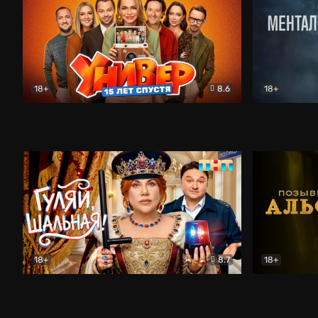
18+
8.6
18+
Универ. 15 лет спустя
Комедия
Менталист
18+
8.7
18+
Гуляй, шальная!
Комедия
Позывной 