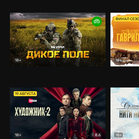
Кордон
Боевик
Афоня (202
ФИНАЛ СЕЗ
18+
18+
Дикое поле
Документальный
Инспектор 
19 АВГУСТА
18+
8.6
18+