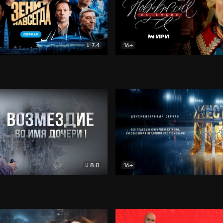
7.4
16+
егда. Сериал
Документальный
Новороссия. Потёмкин
Др
8.0
16+
Боевик
Жёсткий лёд
Документал