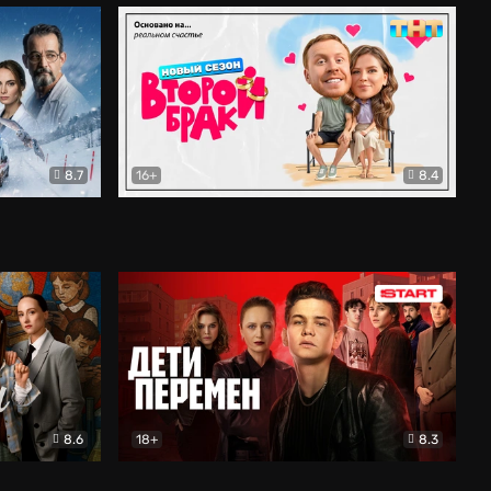
8.7
16+
8.4
ама
Второй брак
Комедия
8.6
18+
8.3