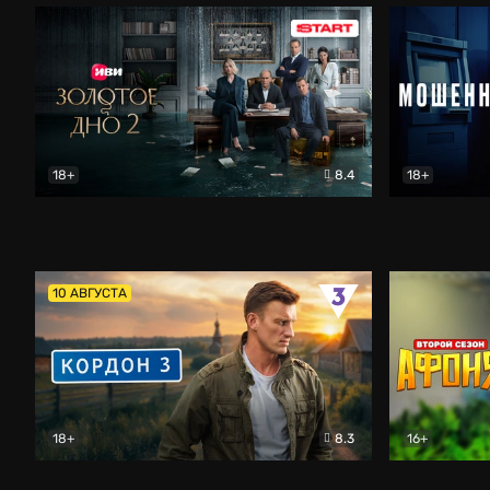
18+
8.4
18+
Золотое дно
Драма
Мошенник
10 АВГУСТА
18+
8.3
16+