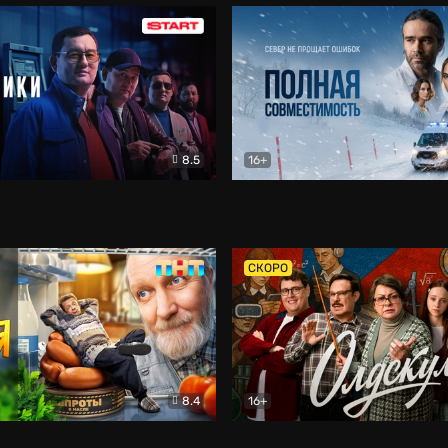
8.5
16+
и
Детектив
Полная совместимость
Др
СКОРО
8.4
16+