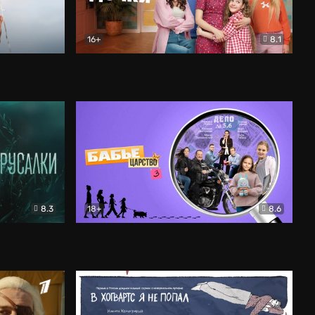
16+
8.1
льный
Папины дочки. Новые
Комедия
8.3
18+
8.6
Бабье царство
Детектив