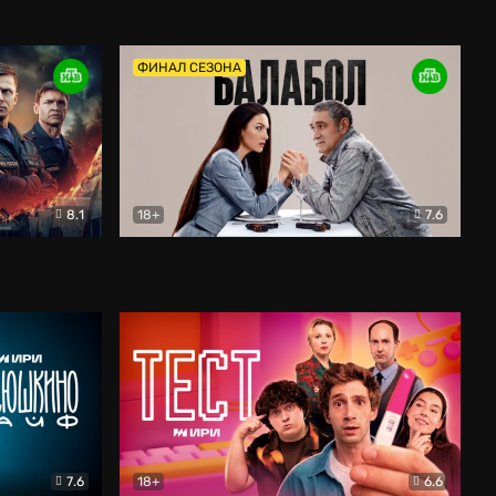
Дети перемен
Драма
ФИНАЛ СЕЗОНА
8.1
18+
7.6
тив
Балабол
Детектив
7.6
18+
6.6