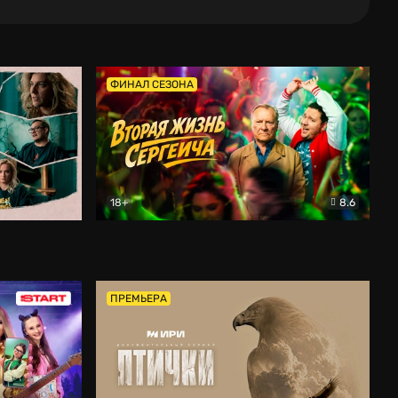
ФИНАЛ СЕЗОНА
18+
8.6
тальный
Вторая жизнь Сергеича
Комедия
ПРЕМЬЕРА