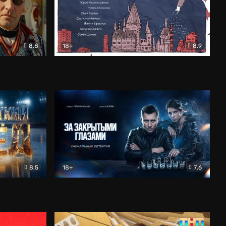
8.8
18+
8.9
ама
В «Хогвартс» я не попал
Документальный
8.5
18+
7.6
ьный
За закрытыми глазами
Детектив