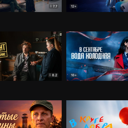
7.7
12+
Соло
Документальный
Двойная жизнь Ми
Комед
8.2
18+
на расследование. Тайный враг
Детектив
В сентябре вода холодная
Детектив