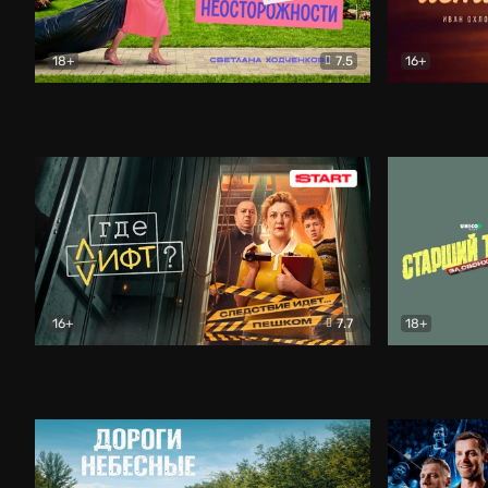
18+
7.5
16+
Свободна по неосторожности
Комедия
Простые и
16+
7.7
18+
Где лифт?
Комедия
Старший т