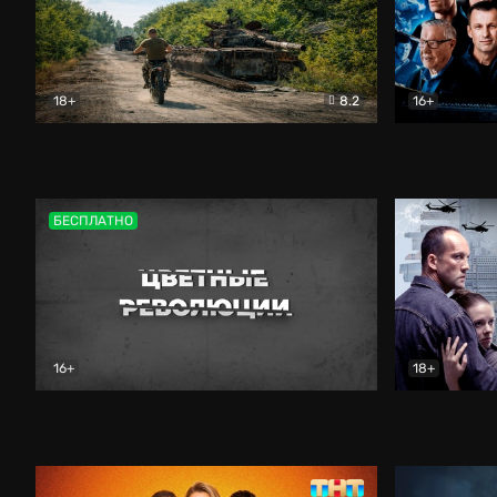
18+
8.2
16+
Дороги небесные
Документальный
Зенит навс
БЕСПЛАТНО
16+
18+
Цветные революции
Документальный
Возмездие