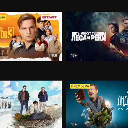
5)
Комедия
Олдскул
Комедия
ОНА
8.8
18+
Гаврилов
Комедия
Пять минут тишины
Детек
ПРЕМЬЕРА
18+