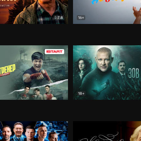
7.8
16+
стины
Драма
В круге добра
Документа
18+
ренер
Драма
Зов русалки
Детектив