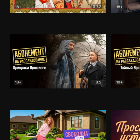
18+
7.3
18+
Очень древняя Русь
Комедия
Поколение 
18+
8.2
18+
Абонемент на расследование. Призраки прошлого
Абонемент 