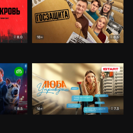
8.0
18+
8.6
вик
Госзащита
Комедия
8.5
16+
7.3
ектив
Люба Управдом
Комедия