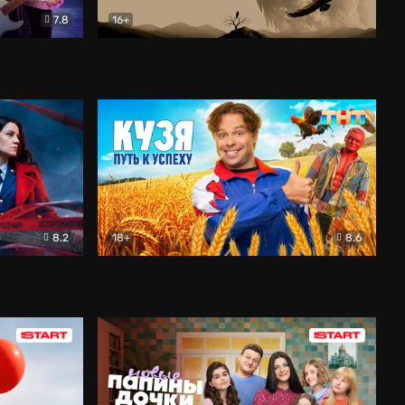
7.8
16+
ия
Птички
Документальный
8.2
18+
8.6
Детектив
Кузя. Путь к успеху
Комедия