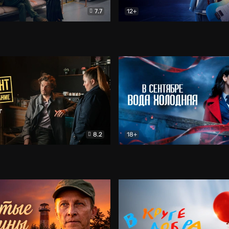
7.7
12+
Соло
Документальный
Двойная жизнь Ми
Комед
8.2
18+
на расследование. Тайный враг
Детектив
В сентябре вода холодная
Детектив