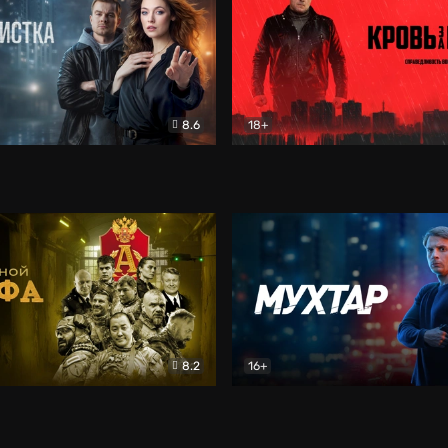
8.6
18+
ка
Детектив
Кровь за кровь (2026)
Бое
8.2
16+
«Альфа»
Боевик
Мухтар. Он вернулся
Дет