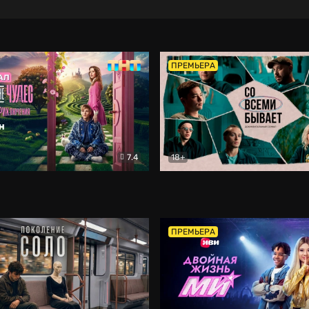
ПРЕМЬЕРА
7.4
18+
ране Чудес. Безумные приключения
Со всеми бывает
Фэнтези
Докумен
ПРЕМЬЕРА