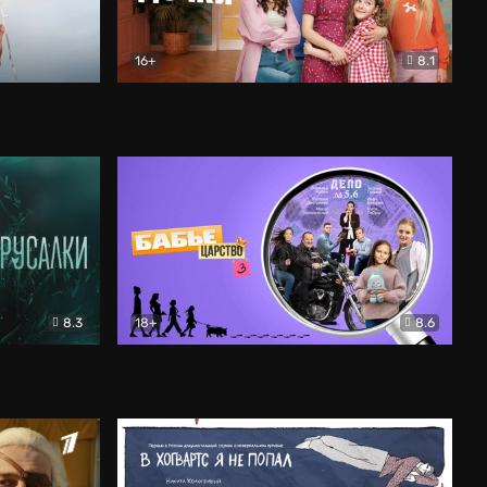
16+
8.1
льный
Папины дочки. Новые
Комедия
8.3
18+
8.6
Бабье царство
Детектив