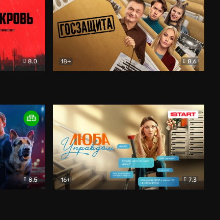
8.0
18+
8.6
вик
Госзащита
Комедия
8.5
16+
7.3
ектив
Люба Управдом
Комедия