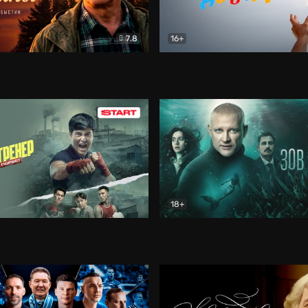
7.8
16+
стины
Драма
В круге добра
Документа
18+
ренер
Драма
Зов русалки
Детектив