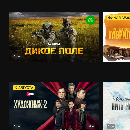
Кордон
Боевик
Афоня (202
ФИНАЛ СЕЗ
18+
18+
Дикое поле
Документальный
Инспектор 
19 АВГУСТА
18+
8.6
18+