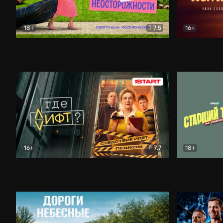
18+
7.5
16+
Свободна по неосторожности
Комедия
Простые и
16+
7.7
18+
Где лифт?
Комедия
Старший т