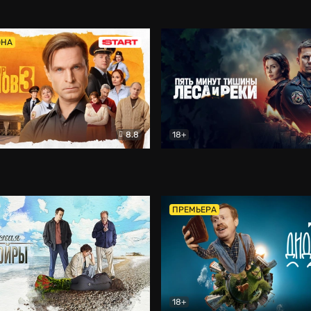
5)
Комедия
Олдскул
Комедия
ОНА
8.8
18+
Гаврилов
Комедия
Пять минут тишины
Детек
ПРЕМЬЕРА
18+