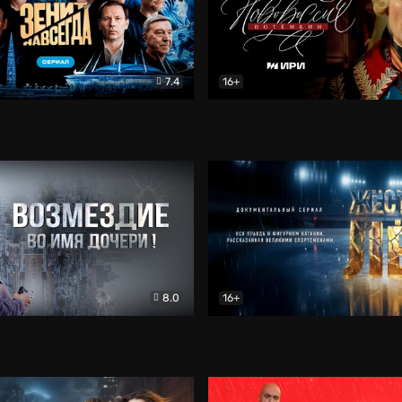
7.4
16+
егда. Сериал
Документальный
Новороссия. Потёмкин
Др
8.0
16+
Боевик
Жёсткий лёд
Документал