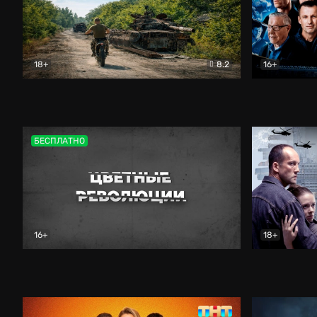
18+
8.2
16+
Дороги небесные
Документальный
Зенит навс
БЕСПЛАТНО
16+
18+
Цветные революции
Документальный
Возмездие