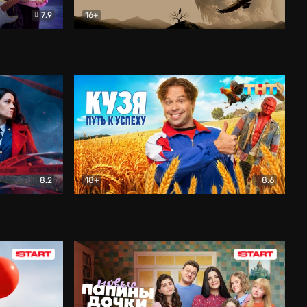
7.9
16+
ия
Птички
Документальный
8.2
18+
8.6
Детектив
Кузя. Путь к успеху
Комедия