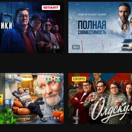
8.5
16+
и
Детектив
Полная совместимость
Др
СКОРО
8.4
16+