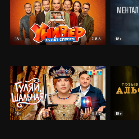
18+
8.6
18+
Универ. 15 лет спустя
Комедия
Менталист
18+
8.7
18+
Гуляй, шальная!
Комедия
Позывной 