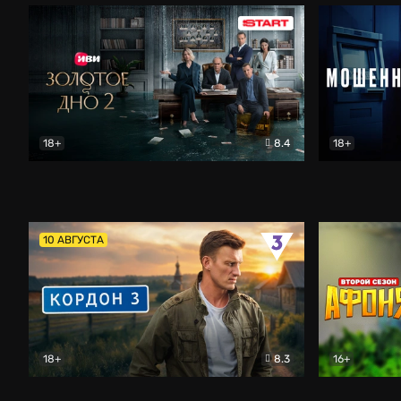
18+
8.4
18+
Золотое дно
Драма
Мошенник
10 АВГУСТА
18+
8.3
16+