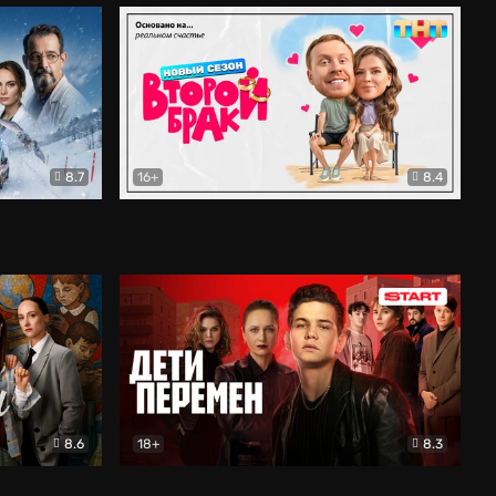
8.7
16+
8.4
ама
Второй брак
Комедия
8.6
18+
8.3