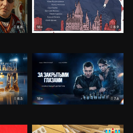
8.8
18+
8.9
ама
В «Хогвартс» я не попал
Документальный
8.5
18+
7.6
ьный
За закрытыми глазами
Детектив