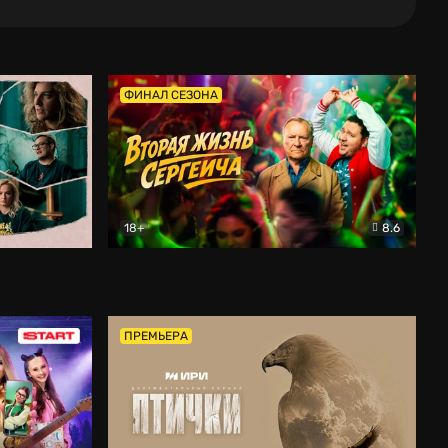
ФИНАЛ СЕЗОНА
18+
8.6
тальный
Вторая жизнь Сергеича
Комедия
ПРЕМЬЕРА