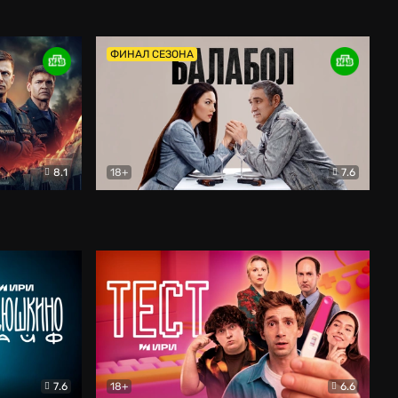
Дети перемен
Драма
ФИНАЛ СЕЗОНА
8.1
18+
7.6
тив
Балабол
Детектив
7.6
18+
6.6