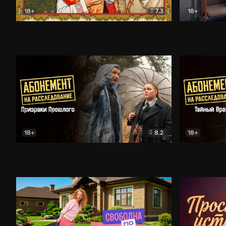
18+
7.3
18+
Очень древняя Русь
Комедия
Поколение 
18+
8.2
18+
Абонемент на расследование. Призраки прошлого
Абонемент 