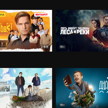
5)
Комедия
Олдскул
Комедия
ОНА
8.8
18+
Гаврилов
Комедия
Пять минут тишины
Детек
18+