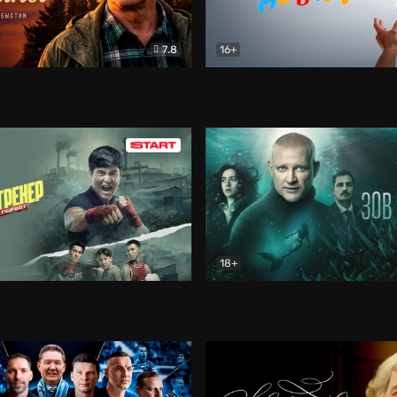
7.8
16+
стины
Драма
В круге добра
Документа
18+
ренер
Драма
Зов русалки
Детектив