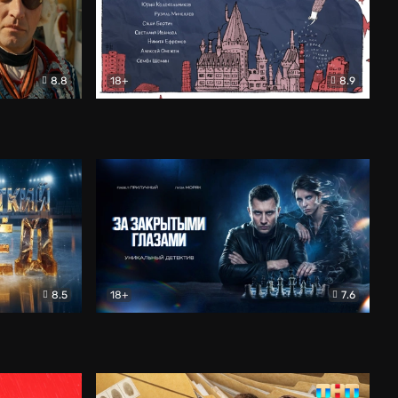
8.8
18+
8.9
ама
В «Хогвартс» я не попал
Документальный
8.5
18+
7.6
ьный
За закрытыми глазами
Детектив