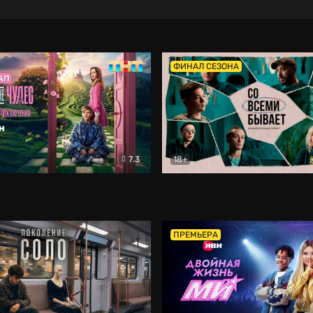
ФИНАЛ СЕЗОНА
7.3
18+
ране Чудес. Безумные приключения
Со всеми бывает
Фэнтези
Докумен
ПРЕМЬЕРА