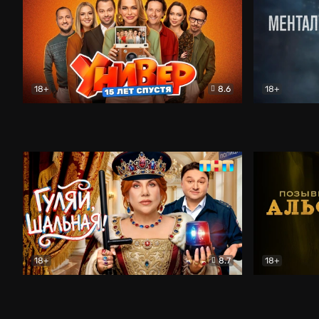
18+
8.6
18+
Универ. 15 лет спустя
Комедия
Менталист
18+
8.7
18+
Гуляй, шальная!
Комедия
Позывной 