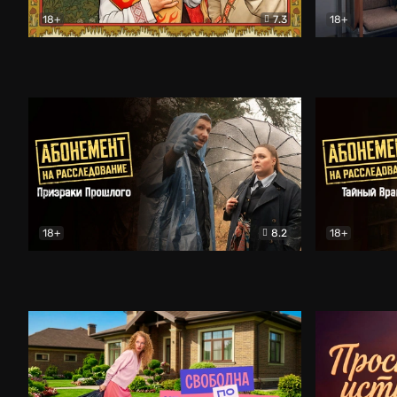
18+
7.3
18+
Очень древняя Русь
Комедия
Поколение 
18+
8.2
18+
Абонемент на расследование. Призраки прошлого
Абонемент 