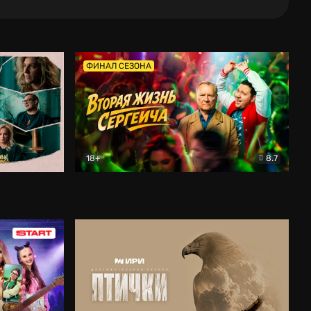
ФИНАЛ СЕЗОНА
18+
8.7
тальный
Вторая жизнь Сергеича
Комедия