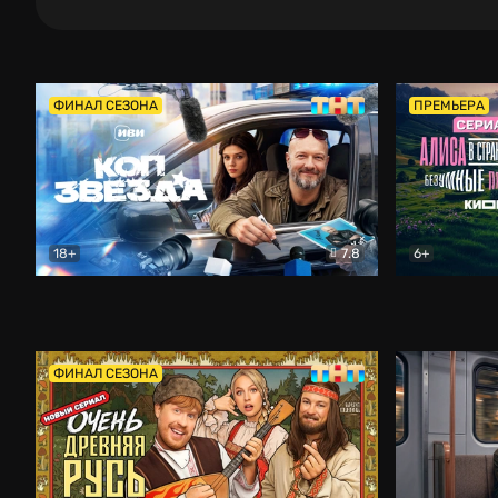
ФИНАЛ СЕЗОНА
ПРЕМЬЕРА
18+
7.8
6+
Коп-звезда
Комедия
Алиса в Ст
ФИНАЛ СЕЗОНА