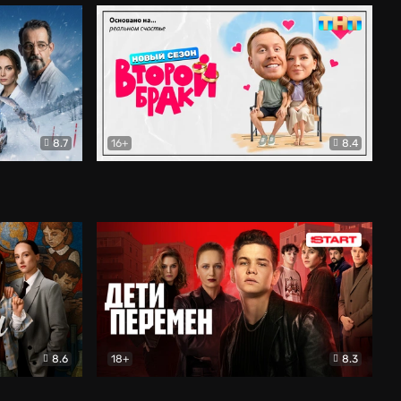
8.7
16+
8.4
ама
Второй брак
Комедия
8.6
18+
8.3