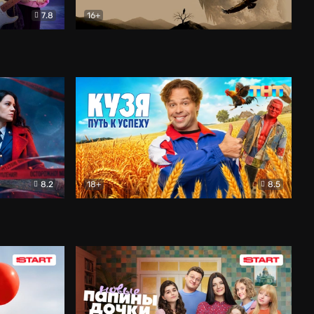
7.8
16+
ия
Птички
Документальный
8.2
18+
8.5
Детектив
Кузя. Путь к успеху
Комедия