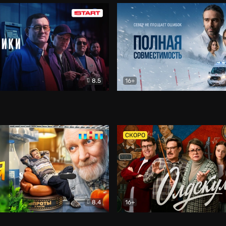
8.5
16+
и
Детектив
Полная совместимость
Др
СКОРО
8.4
16+