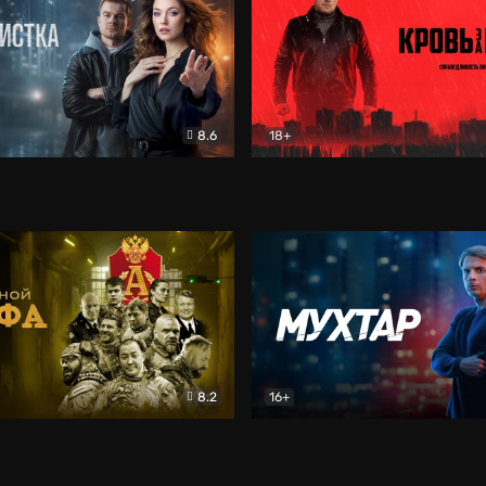
8.6
18+
ка
Детектив
Кровь за кровь (2026)
Бое
8.2
16+
«Альфа»
Боевик
Мухтар. Он вернулся
Дет