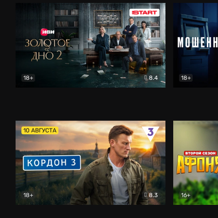
18+
8.4
18+
Золотое дно
Драма
Мошенник
10 АВГУСТА
18+
8.3
16+