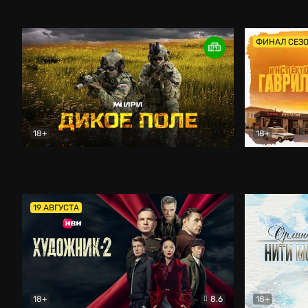
Кордон
Боевик
Афоня (202
ФИНАЛ СЕЗ
18+
18+
Дикое поле
Документальный
Инспектор 
19 АВГУСТА
18+
8.6
18+