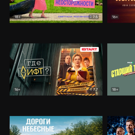
18+
7.5
16+
Свободна по неосторожности
Комедия
Простые и
16+
7.7
18+
Где лифт?
Комедия
Старший т