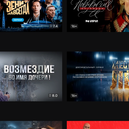
7.4
16+
егда. Сериал
Документальный
Новороссия. Потёмкин
Др
8.0
16+
Боевик
Жёсткий лёд
Документал