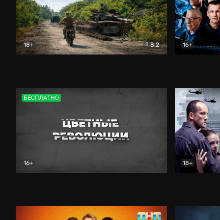
18+
8.2
16+
Дороги небесные
Документальный
Зенит навс
БЕСПЛАТНО
16+
18+
Цветные революции
Документальный
Возмездие