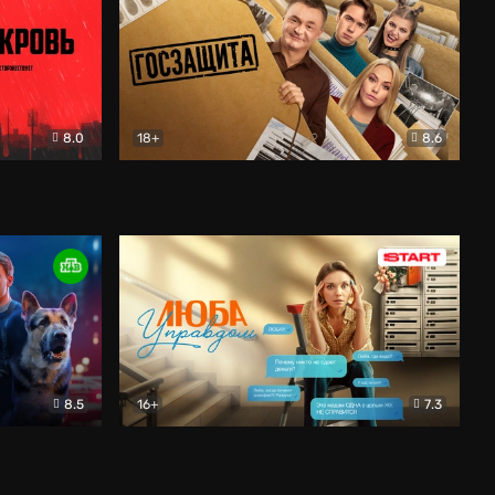
8.0
18+
8.6
вик
Госзащита
Комедия
8.5
16+
7.3
ектив
Люба Управдом
Комедия