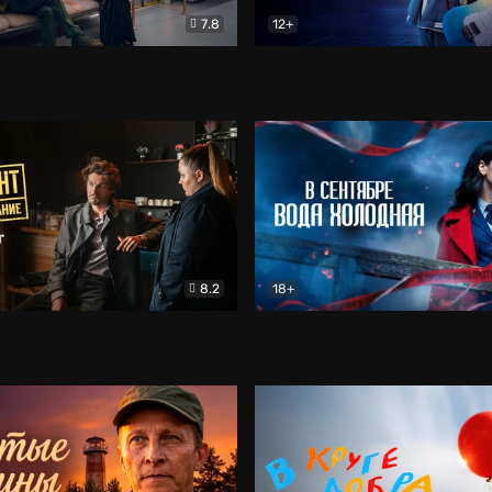
7.8
12+
Соло
Документальный
Двойная жизнь Ми
Комед
8.2
18+
на расследование. Тайный враг
Детектив
В сентябре вода холодная
Детектив