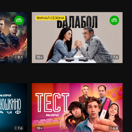
Дети перемен
Драма
ФИНАЛ СЕЗОНА
8.1
18+
7.6
тив
Балабол
Детектив
7.6
18+
6.6