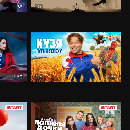
7.9
16+
ия
Птички
Документальный
8.2
18+
8.6
Детектив
Кузя. Путь к успеху
Комедия