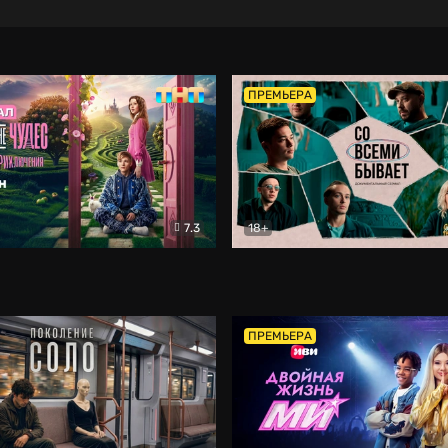
ПРЕМЬЕРА
7.3
18+
ране Чудес. Безумные приключения
Со всеми бывает
Фэнтези
Докумен
ПРЕМЬЕРА