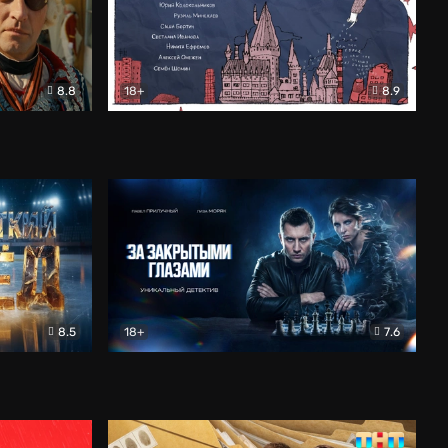
8.8
18+
8.9
ама
В «Хогвартс» я не попал
Документальный
8.5
18+
7.6
ьный
За закрытыми глазами
Детектив