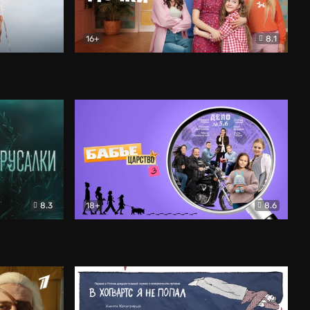
16+
8.1
льный
Папины дочки. Новые
Комедия
8.3
18+
8.6
Бабье царство
Детектив