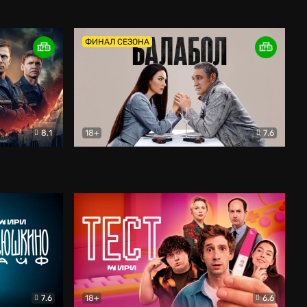
Дети перемен
Драма
ФИНАЛ СЕЗОНА
8.1
18+
7.6
тив
Балабол
Детектив
7.6
18+
6.6