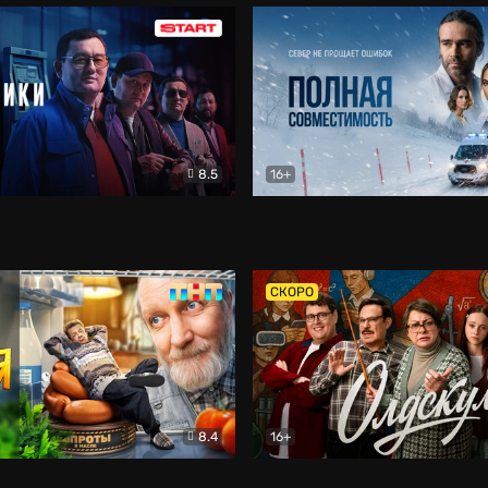
8.5
16+
и
Детектив
Полная совместимость
Др
СКОРО
8.4
16+