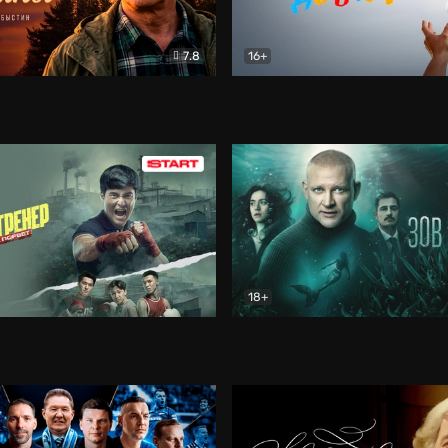
7.8
16+
стины
Драма
В круге добра
Документа
18+
ренер
Драма
Зов русалки
Детектив