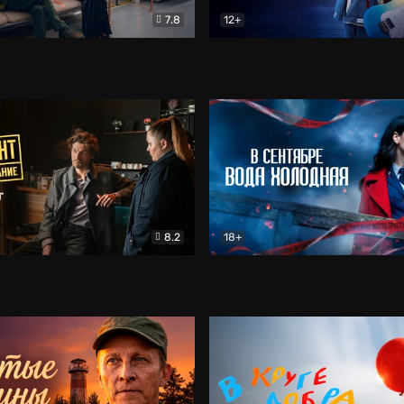
7.8
12+
Соло
Документальный
Двойная жизнь Ми
Комед
8.2
18+
на расследование. Тайный враг
Детектив
В сентябре вода холодная
Детектив