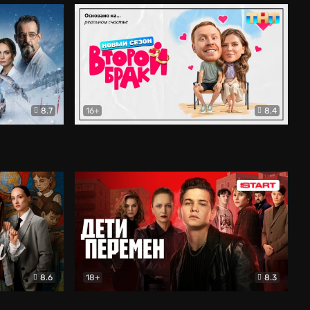
8.7
16+
8.4
ама
Второй брак
Комедия
8.6
18+
8.3