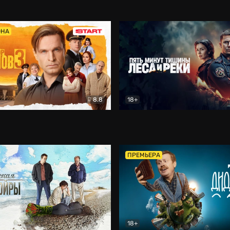
5)
Комедия
Олдскул
Комедия
ОНА
8.8
18+
Гаврилов
Комедия
Пять минут тишины
Детек
ПРЕМЬЕРА
18+