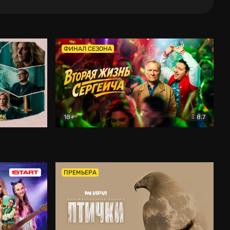
ФИНАЛ СЕЗОНА
18+
8.7
тальный
Вторая жизнь Сергеича
Комедия
ПРЕМЬЕРА