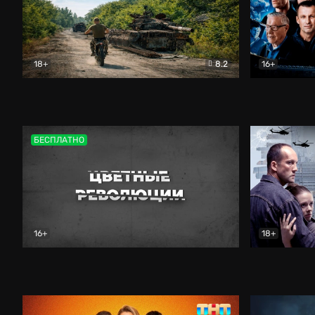
18+
8.2
16+
Дороги небесные
Документальный
Зенит навс
БЕСПЛАТНО
16+
18+
Цветные революции
Документальный
Возмездие