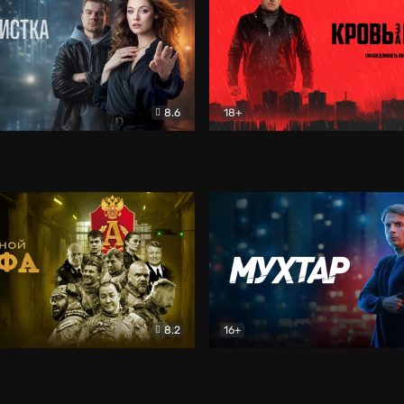
8.6
18+
ка
Детектив
Кровь за кровь (2026)
Бое
8.2
16+
«Альфа»
Боевик
Мухтар. Он вернулся
Дет