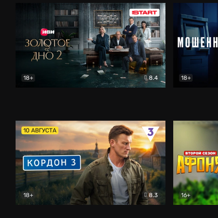
18+
8.4
18+
Золотое дно
Драма
Мошенник
10 АВГУСТА
18+
8.3
16+