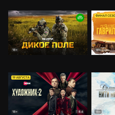
Кордон
Боевик
Афоня (202
ФИНАЛ СЕЗ
18+
18+
Дикое поле
Документальный
Инспектор 
19 АВГУСТА
18+
8.6
18+