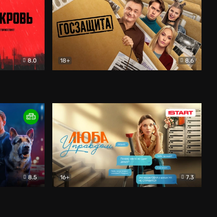
8.0
18+
8.6
вик
Госзащита
Комедия
8.5
16+
7.3
ектив
Люба Управдом
Комедия