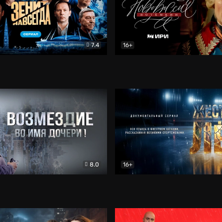
7.4
16+
егда. Сериал
Документальный
Новороссия. Потёмкин
Др
8.0
16+
Боевик
Жёсткий лёд
Документал