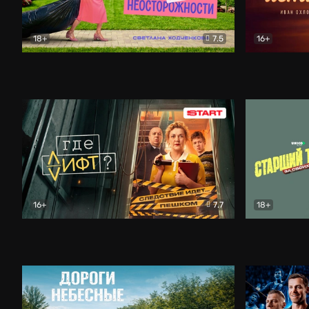
18+
7.5
16+
Свободна по неосторожности
Комедия
Простые и
16+
7.7
18+
Где лифт?
Комедия
Старший т