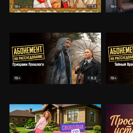
18+
7.3
18+
Очень древняя Русь
Комедия
Поколение 
18+
8.2
18+
Абонемент на расследование. Призраки прошлого
Абонемент 