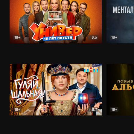
18+
8.6
18+
Универ. 15 лет спустя
Комедия
Менталист
18+
8.7
18+
Гуляй, шальная!
Комедия
Позывной 