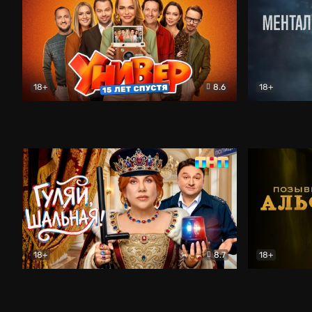
18+
8.6
18+
Универ. 15 лет спустя
Комедия
Менталист
18+
8.7
18+
Гуляй, шальная!
Комедия
Позывной 