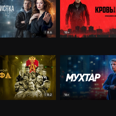
8.6
18+
ка
Детектив
Кровь за кровь (2026)
Бое
8.2
16+
«Альфа»
Боевик
Мухтар. Он вернулся
Дет