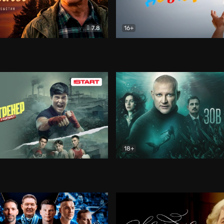
7.8
16+
стины
Драма
В круге добра
Документа
18+
ренер
Драма
Зов русалки
Детектив