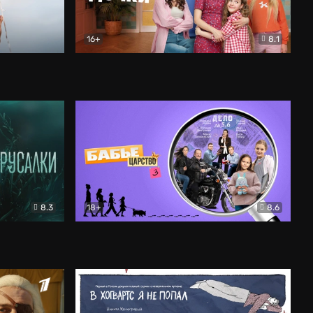
16+
8.1
льный
Папины дочки. Новые
Комедия
8.3
18+
8.6
Бабье царство
Детектив