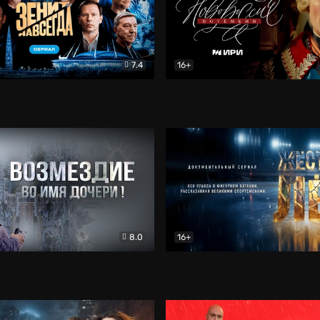
7.4
16+
егда. Сериал
Документальный
Новороссия. Потёмкин
Др
8.0
16+
Боевик
Жёсткий лёд
Документал