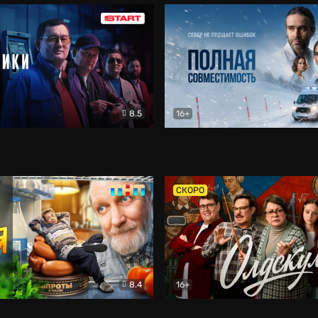
8.5
16+
и
Детектив
Полная совместимость
Др
СКОРО
8.4
16+