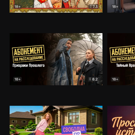
18+
7.3
18+
Очень древняя Русь
Комедия
Поколение 
18+
8.2
18+
Абонемент на расследование. Призраки прошлого
Абонемент 