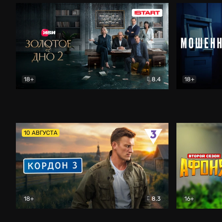
18+
8.4
18+
Золотое дно
Драма
Мошенник
10 АВГУСТА
18+
8.3
16+