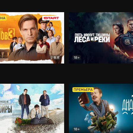
5)
Комедия
Олдскул
Комедия
ОНА
8.8
18+
Гаврилов
Комедия
Пять минут тишины
Детек
ПРЕМЬЕРА
18+