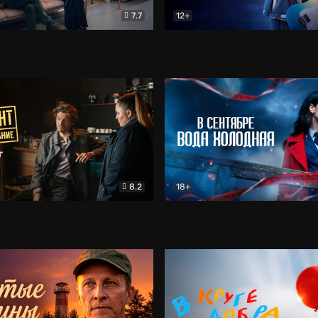
7.7
12+
Соло
Документальный
Двойная жизнь Ми
Комед
8.2
18+
на расследование. Тайный враг
Детектив
В сентябре вода холодная
Детектив