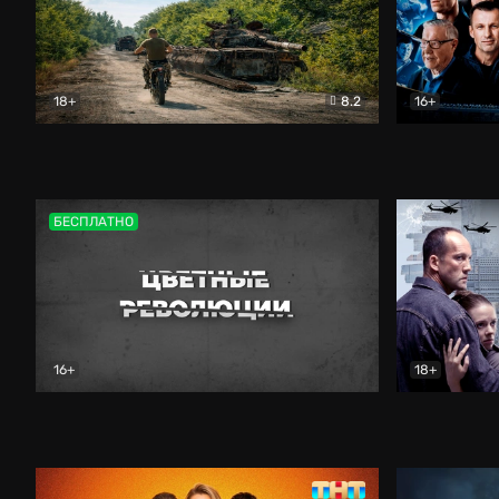
18+
8.2
16+
Дороги небесные
Документальный
Зенит навс
БЕСПЛАТНО
16+
18+
Цветные революции
Документальный
Возмездие