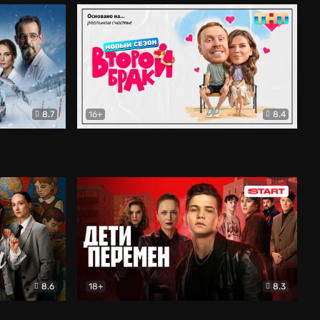
8.7
16+
8.4
ама
Второй брак
Комедия
8.6
18+
8.3