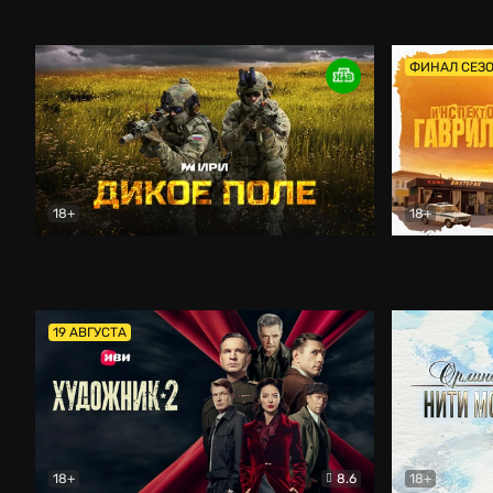
Кордон
Боевик
Афоня (202
ФИНАЛ СЕЗ
18+
18+
Дикое поле
Документальный
Инспектор 
19 АВГУСТА
18+
8.6
18+