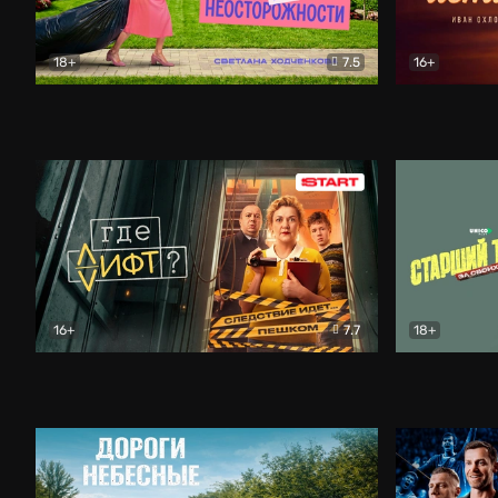
18+
7.5
16+
Свободна по неосторожности
Комедия
Простые и
16+
7.7
18+
Где лифт?
Комедия
Старший т