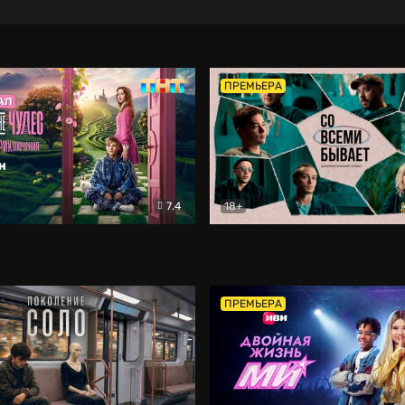
ПРЕМЬЕРА
7.4
18+
ране Чудес. Безумные приключения
Со всеми бывает
Фэнтези
Докумен
ПРЕМЬЕРА