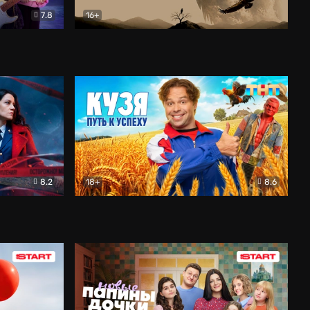
7.8
16+
ия
Птички
Документальный
8.2
18+
8.6
Детектив
Кузя. Путь к успеху
Комедия