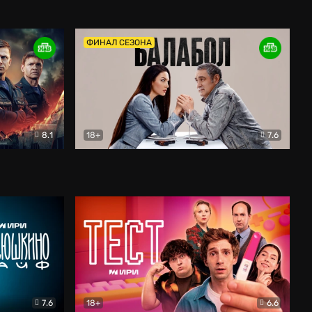
Дети перемен
Драма
ФИНАЛ СЕЗОНА
8.1
18+
7.6
тив
Балабол
Детектив
7.6
18+
6.6