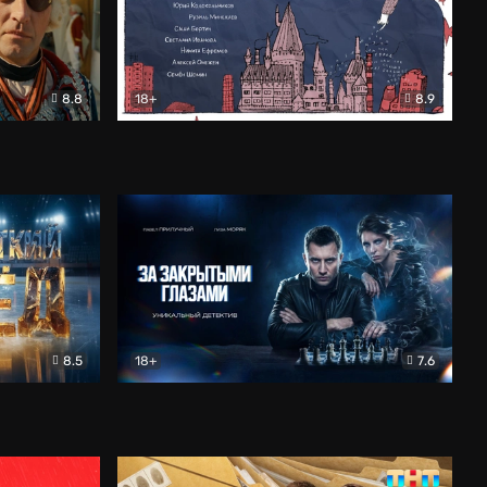
8.8
18+
8.9
ама
В «Хогвартс» я не попал
Документальный
8.5
18+
7.6
ьный
За закрытыми глазами
Детектив