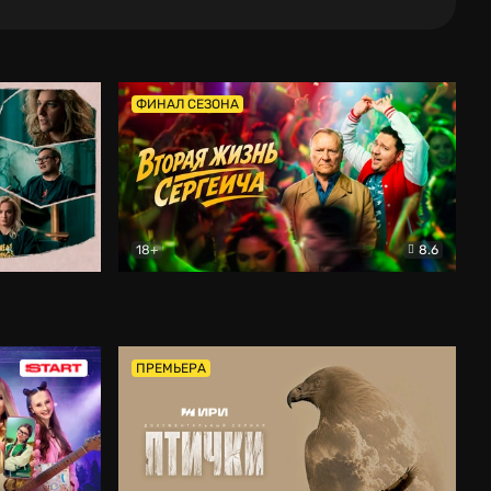
ФИНАЛ СЕЗОНА
18+
8.6
тальный
Вторая жизнь Сергеича
Комедия
ПРЕМЬЕРА