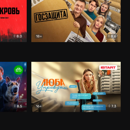
8.0
18+
8.6
вик
Госзащита
Комедия
8.5
16+
7.3
ектив
Люба Управдом
Комедия