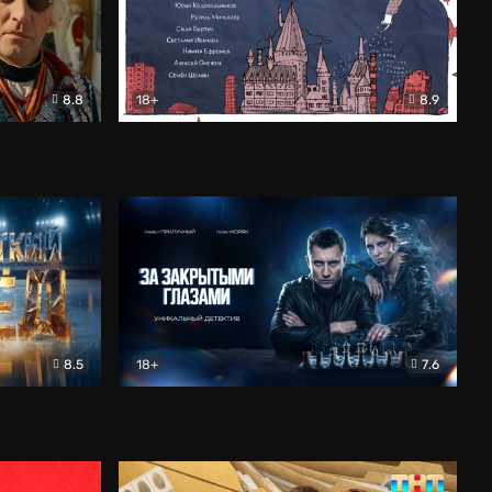
8.8
18+
8.9
ама
В «Хогвартс» я не попал
Документальный
8.5
18+
7.6
ьный
За закрытыми глазами
Детектив