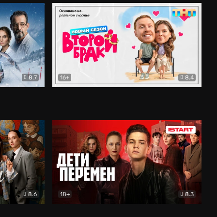
8.7
16+
8.4
ама
Второй брак
Комедия
8.6
18+
8.3