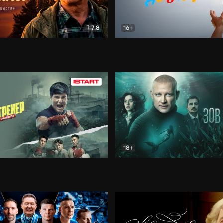
7.8
16+
стины
Драма
В круге добра
Документа
18+
ренер
Драма
Зов русалки
Детектив