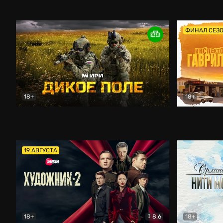
Кордон
Боевик
Афоня (202
ФИНАЛ СЕЗ
18+
18+
Дикое поле
Документальный
Инспектор 
19 АВГУСТА
18+
8.6
18+