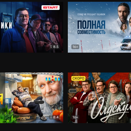
8.5
16+
и
Детектив
Полная совместимость
Др
СКОРО
8.4
16+