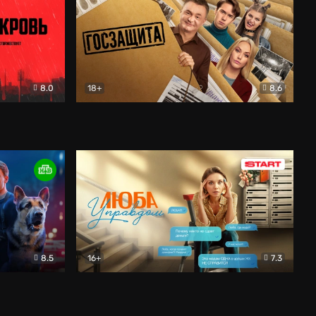
8.0
18+
8.6
вик
Госзащита
Комедия
8.5
16+
7.3
ектив
Люба Управдом
Комедия