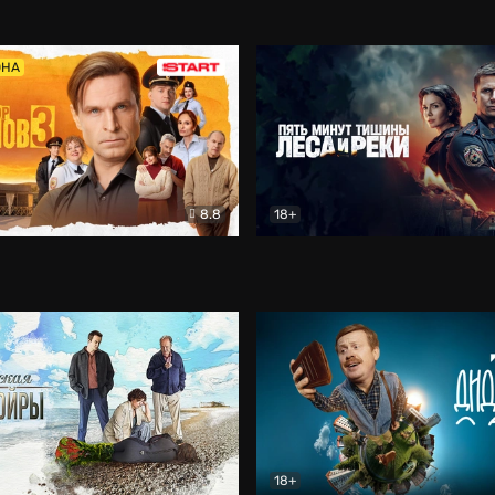
5)
Комедия
Олдскул
Комедия
ОНА
8.8
18+
Гаврилов
Комедия
Пять минут тишины
Детек
18+