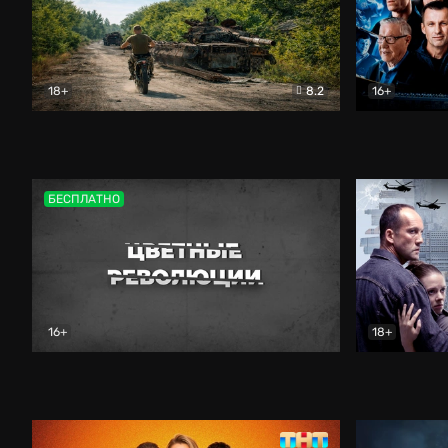
18+
8.2
16+
Дороги небесные
Документальный
Зенит навс
БЕСПЛАТНО
16+
18+
Цветные революции
Документальный
Возмездие