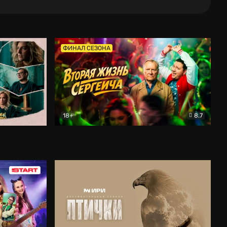
ФИНАЛ СЕЗОНА
18+
8.7
тальный
Вторая жизнь Сергеича
Комедия