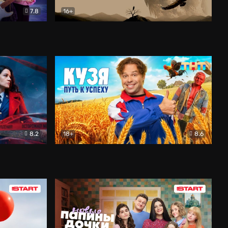
7.8
16+
ия
Птички
Документальный
8.2
18+
8.6
Детектив
Кузя. Путь к успеху
Комедия