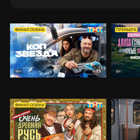
ФИНАЛ СЕЗОНА
ПРЕМЬЕРА
18+
7.8
6+
Коп-звезда
Комедия
Алиса в Ст
ФИНАЛ СЕЗОНА