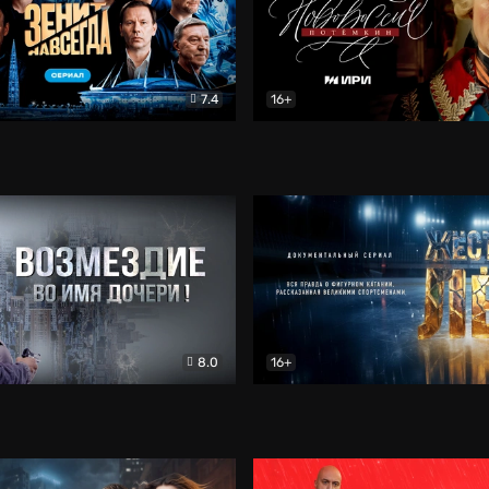
7.4
16+
егда. Сериал
Документальный
Новороссия. Потёмкин
Др
8.0
16+
Боевик
Жёсткий лёд
Документал