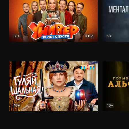
18+
8.6
18+
Универ. 15 лет спустя
Комедия
Менталист
18+
8.7
18+
Гуляй, шальная!
Комедия
Позывной 