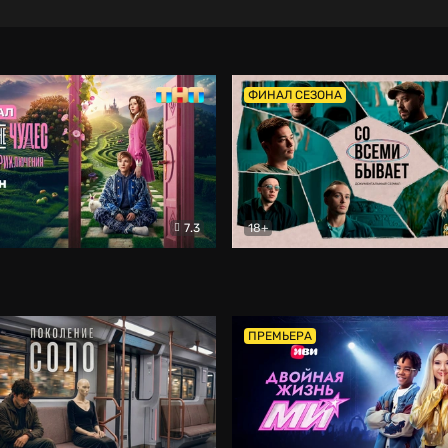
ФИНАЛ СЕЗОНА
7.3
18+
ране Чудес. Безумные приключения
Со всеми бывает
Фэнтези
Докумен
ПРЕМЬЕРА