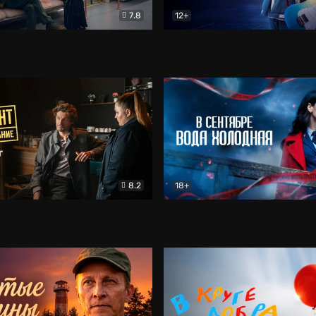
7.8
12+
Соло
Документальный
Двойная жизнь Ми
Комед
8.2
18+
на расследование. Тайный враг
Детектив
В сентябре вода холодная
Детектив