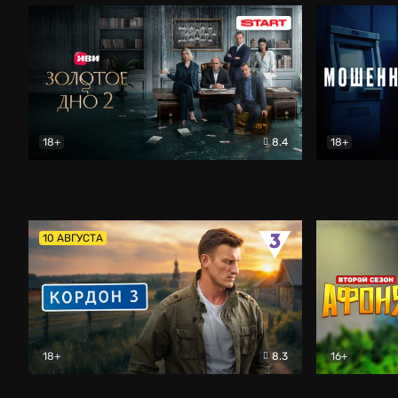
18+
8.4
18+
Золотое дно
Драма
Мошенник
10 АВГУСТА
18+
8.3
16+