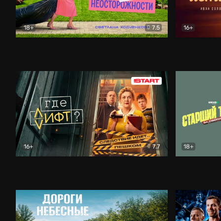
18+
7.5
16+
Свободна по неосторожности
Комедия
Простые и
16+
7.7
18+
Где лифт?
Комедия
Старший т