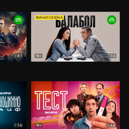
Дети перемен
Драма
ФИНАЛ СЕЗОНА
8.1
18+
7.6
тив
Балабол
Детектив
7.6
18+
6.6