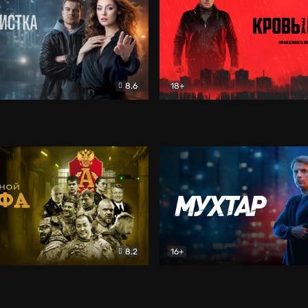
8.6
18+
ка
Детектив
Кровь за кровь (2026)
Бое
8.2
16+
«Альфа»
Боевик
Мухтар. Он вернулся
Дет