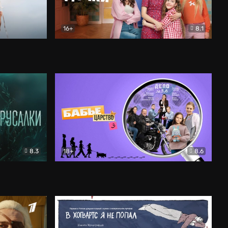
16+
8.1
льный
Папины дочки. Новые
Комедия
8.3
18+
8.6
Бабье царство
Детектив