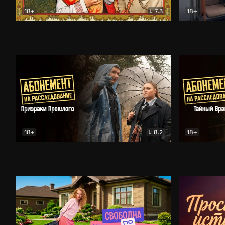
18+
7.3
18+
Очень древняя Русь
Комедия
Поколение 
18+
8.2
18+
Абонемент на расследование. Призраки прошлого
Абонемент 