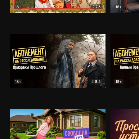
18+
7.3
18+
Очень древняя Русь
Комедия
Поколение 
18+
8.2
18+
Абонемент на расследование. Призраки прошлого
Абонемент 