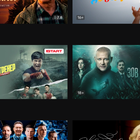
7.8
16+
стины
Драма
В круге добра
Документа
18+
ренер
Драма
Зов русалки
Детектив