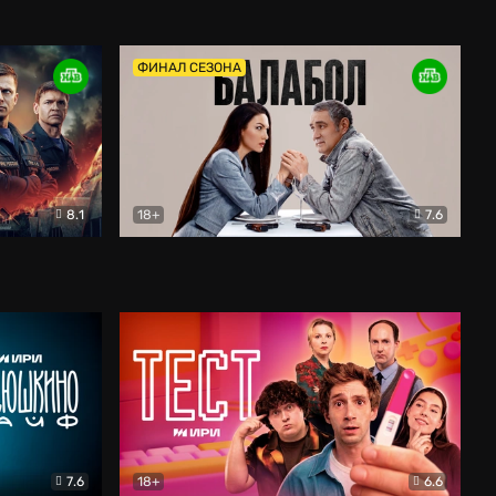
Дети перемен
Драма
ФИНАЛ СЕЗОНА
8.1
18+
7.6
тив
Балабол
Детектив
7.6
18+
6.6