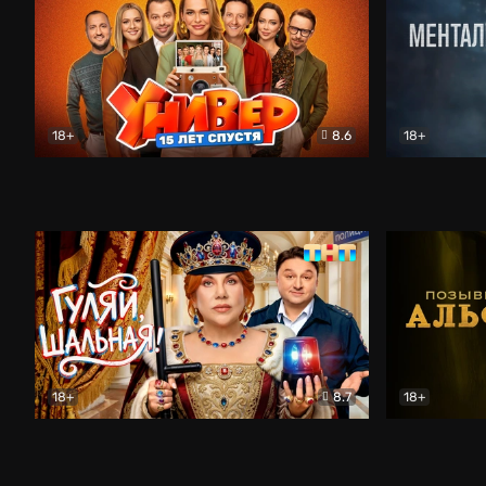
18+
8.6
18+
Универ. 15 лет спустя
Комедия
Менталист
18+
8.7
18+
Гуляй, шальная!
Комедия
Позывной 