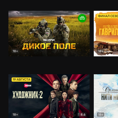
Кордон
Боевик
Афоня (202
ФИНАЛ СЕЗ
18+
18+
Дикое поле
Документальный
Инспектор 
19 АВГУСТА
18+
8.6
18+