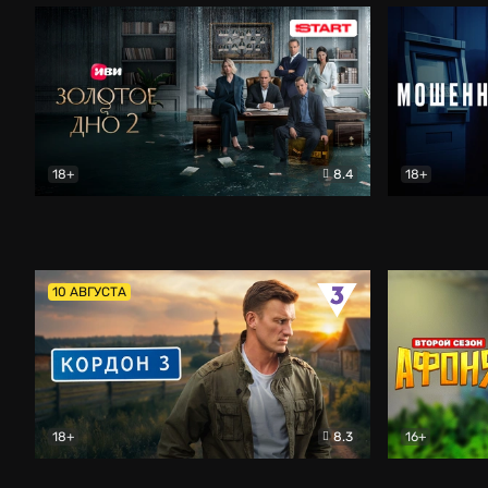
18+
8.4
18+
Золотое дно
Драма
Мошенник
10 АВГУСТА
18+
8.3
16+