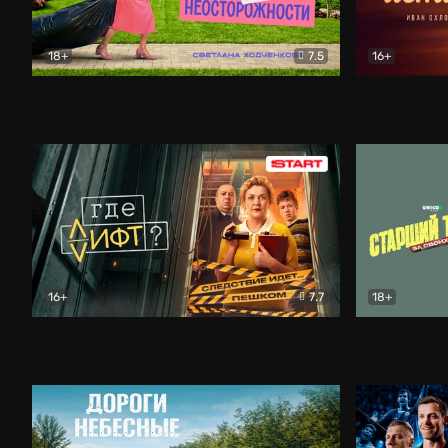
18+
7.5
16+
Свободна по неосторожности
Комедия
Простые и
16+
7.7
18+
Где лифт?
Комедия
Старший т