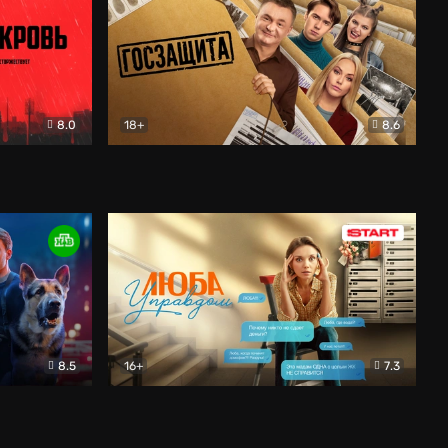
8.0
18+
8.6
вик
Госзащита
Комедия
8.5
16+
7.3
ектив
Люба Управдом
Комедия