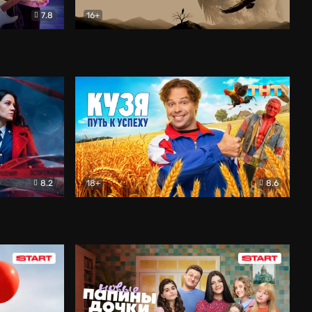
7.8
16+
ия
Птички
Документальный
8.2
18+
8.6
Детектив
Кузя. Путь к успеху
Комедия