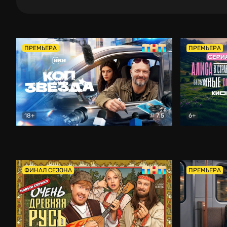
ПРЕМЬЕРА
ПРЕМЬЕРА
18+
7.5
6+
Коп-звезда
Комедия
Алиса в Ст
ФИНАЛ СЕЗОНА
ПРЕМЬЕРА