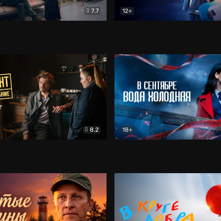
7.7
12+
Соло
Документальный
Двойная жизнь Ми
Комед
8.2
18+
на расследование. Тайный враг
Детектив
В сентябре вода холодная
Детектив