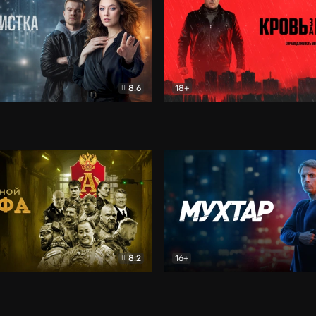
8.6
18+
ка
Детектив
Кровь за кровь (2026)
Бое
8.2
16+
«Альфа»
Боевик
Мухтар. Он вернулся
Дет