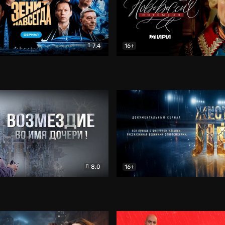
7.4
16+
егда. Сериал
Документальный
Новороссия. Потёмкин
Др
8.0
16+
Боевик
Жёсткий лёд
Документал