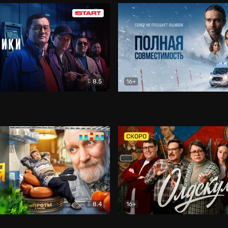
8.5
16+
и
Детектив
Полная совместимость
Др
СКОРО
8.4
16+