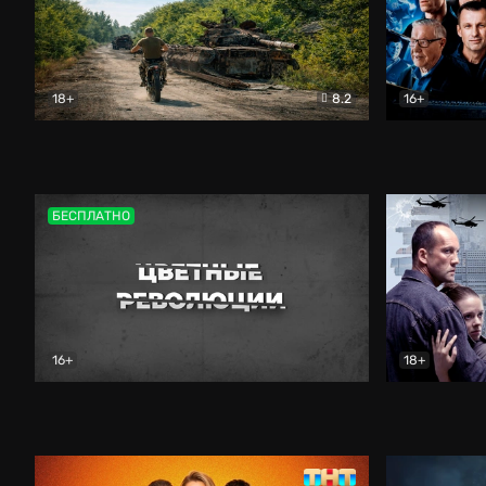
18+
8.2
16+
Дороги небесные
Документальный
Зенит навс
БЕСПЛАТНО
16+
18+
Цветные революции
Документальный
Возмездие