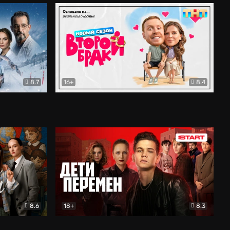
8.7
16+
8.4
ама
Второй брак
Комедия
8.6
18+
8.3