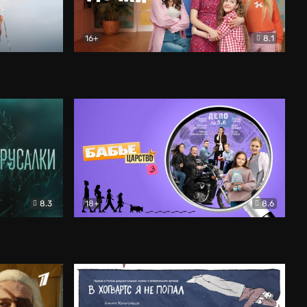
16+
8.1
льный
Папины дочки. Новые
Комедия
8.3
18+
8.6
Бабье царство
Детектив