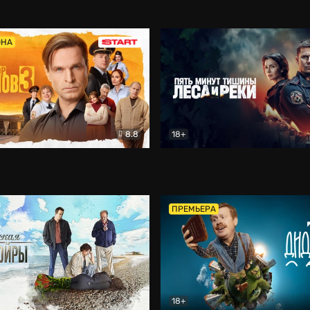
5)
Комедия
Олдскул
Комедия
ОНА
8.8
18+
Гаврилов
Комедия
Пять минут тишины
Детек
ПРЕМЬЕРА
18+