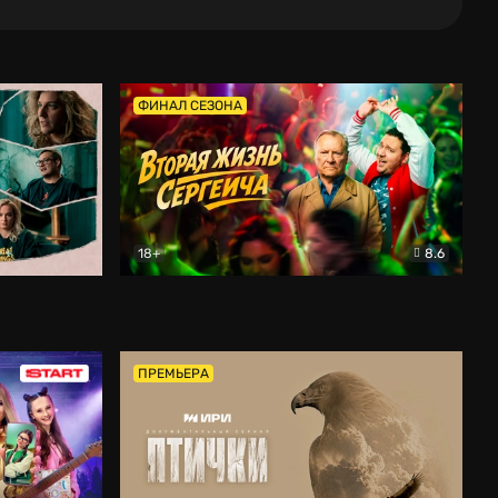
ФИНАЛ СЕЗОНА
18+
8.6
тальный
Вторая жизнь Сергеича
Комедия
ПРЕМЬЕРА