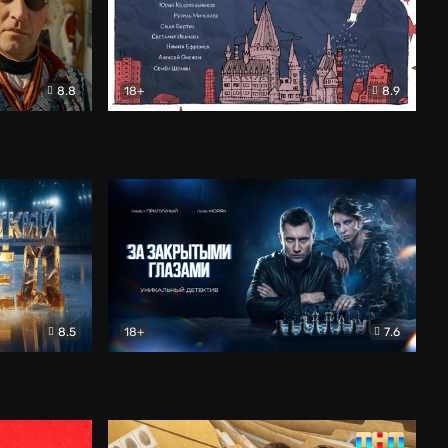
8.8
18+
8.9
ама
В «Хогвартс» я не попал
Документальный
8.5
18+
7.6
ьный
За закрытыми глазами
Детектив