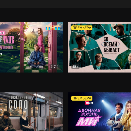
ПРЕМЬЕРА
7.4
18+
ране Чудес. Безумные приключения
Со всеми бывает
Фэнтези
Докумен
ПРЕМЬЕРА