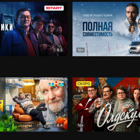
8.5
16+
и
Детектив
Полная совместимость
Др
СКОРО
8.4
16+