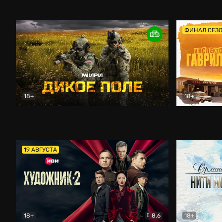
Кордон
Боевик
Афоня (202
ФИНАЛ СЕЗ
18+
18+
Дикое поле
Документальный
Инспектор 
19 АВГУСТА
18+
8.6
18+