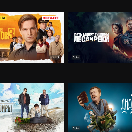
5)
Комедия
Олдскул
Комедия
ОНА
8.8
18+
Гаврилов
Комедия
Пять минут тишины
Детек
18+