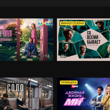
ФИНАЛ СЕЗОНА
7.3
18+
ране Чудес. Безумные приключения
Со всеми бывает
Фэнтези
Докумен
ПРЕМЬЕРА