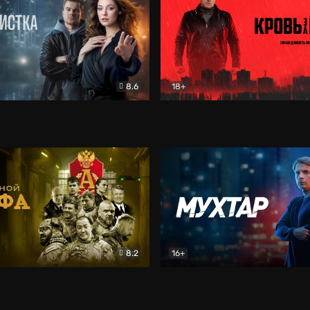
8.6
18+
ка
Детектив
Кровь за кровь (2026)
Бое
8.2
16+
«Альфа»
Боевик
Мухтар. Он вернулся
Дет