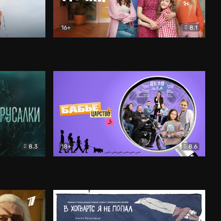
16+
8.1
льный
Папины дочки. Новые
Комедия
8.3
18+
8.6
Бабье царство
Детектив