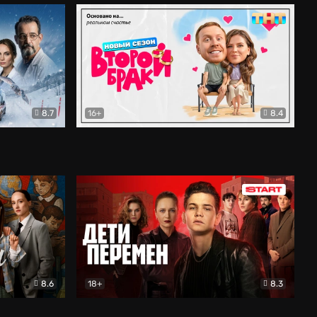
8.7
16+
8.4
ама
Второй брак
Комедия
8.6
18+
8.3