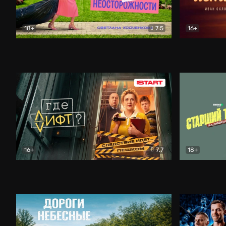
18+
7.5
16+
Свободна по неосторожности
Комедия
Простые и
16+
7.7
18+
Где лифт?
Комедия
Старший т