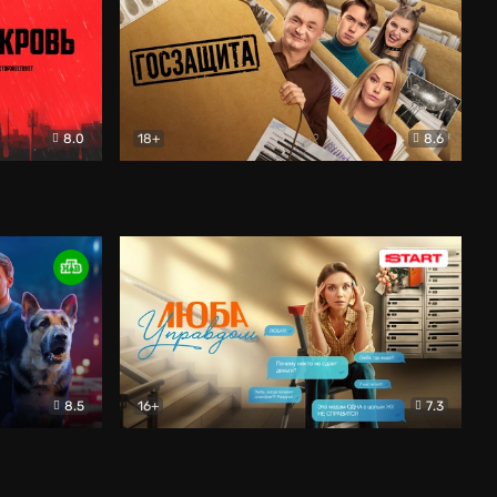
8.0
18+
8.6
вик
Госзащита
Комедия
8.5
16+
7.3
ектив
Люба Управдом
Комедия