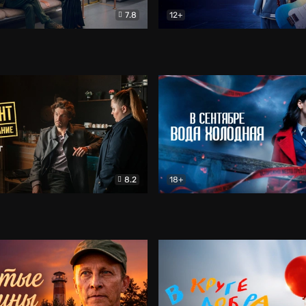
7.8
12+
Соло
Документальный
Двойная жизнь Ми
Комед
8.2
18+
на расследование. Тайный враг
Детектив
В сентябре вода холодная
Детектив