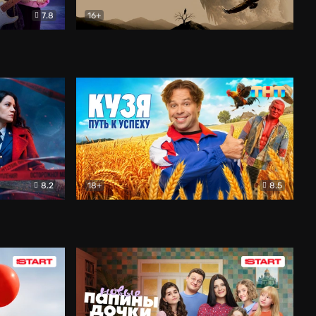
7.8
16+
ия
Птички
Документальный
8.2
18+
8.5
Детектив
Кузя. Путь к успеху
Комедия