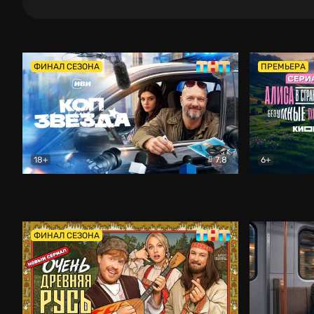
ФИНАЛ СЕЗОНА
ПРЕМЬЕРА
18+
7.8
6+
Коп-звезда
Комедия
Алиса в Ст
ФИНАЛ СЕЗОНА