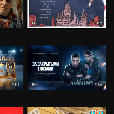
8.8
18+
8.9
ама
В «Хогвартс» я не попал
Документальный
8.5
18+
7.6
ьный
За закрытыми глазами
Детектив