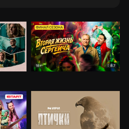
ФИНАЛ СЕЗОНА
18+
8.7
тальный
Вторая жизнь Сергеича
Комедия