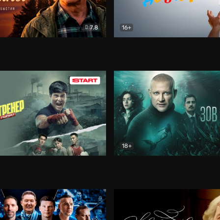
7.8
16+
стины
Драма
В круге добра
Документа
18+
ренер
Драма
Зов русалки
Детектив