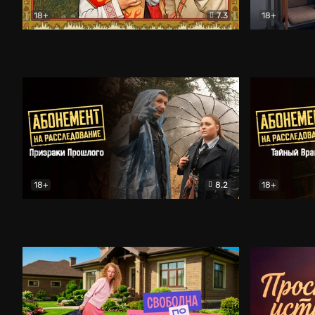
18+
7.3
18+
Очень древняя Русь
Комедия
Поколение 
18+
8.2
18+
Абонемент на расследование. Призраки прошлого
Абонемент 