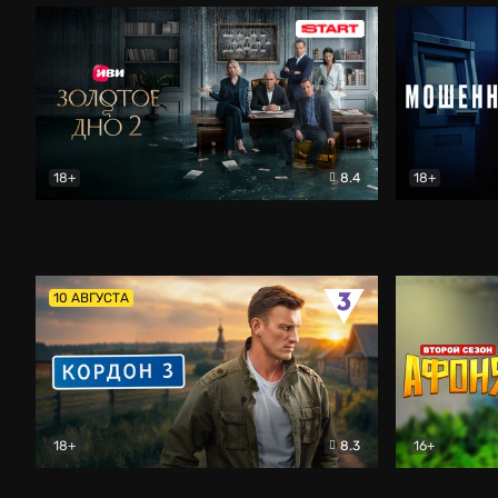
18+
8.4
18+
Золотое дно
Драма
Мошенник
10 АВГУСТА
18+
8.3
16+