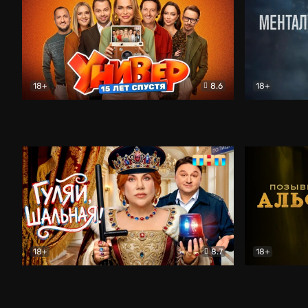
18+
8.6
18+
Универ. 15 лет спустя
Комедия
Менталист
18+
8.7
18+
Гуляй, шальная!
Комедия
Позывной 