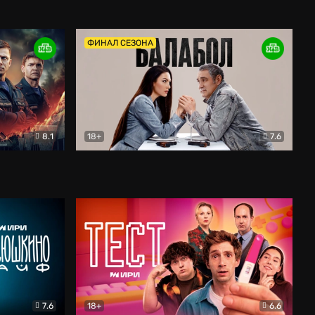
Дети перемен
Драма
ФИНАЛ СЕЗОНА
8.1
18+
7.6
тив
Балабол
Детектив
7.6
18+
6.6